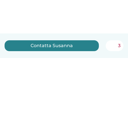
Contatta Susanna
3
Italiano
Come funziona
Aiuto
Termini e privacy
Prezzi
Dati aziendali
Babysits per le aziende