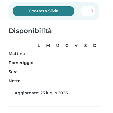
Contatta Silvia
1
Disponibilità
L
M
M
G
V
S
D
Mattina
Pomeriggio
Sera
Notte
Aggiornato:
23 luglio 2026