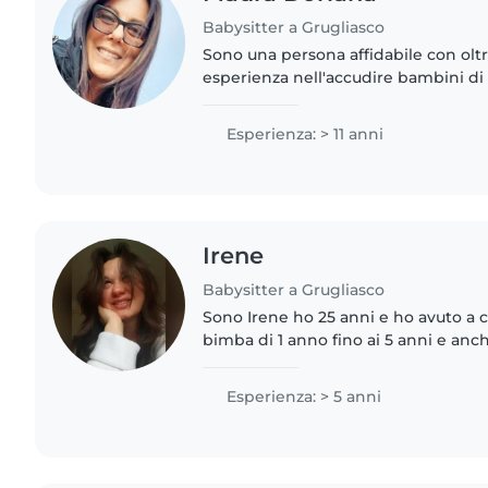
Babysitter a Grugliasco
Sono una persona affidabile con oltr
esperienza nell'accudire bambini di 
dedicarmi al disegno, alla lettura e ai
i piccoli. Mi..
Esperienza: > 11 anni
Irene
Babysitter a Grugliasco
Sono Irene ho 25 anni e ho avuto a 
bimba di 1 anno fino ai 5 anni e an
mesi. Mi è sempre piaciuto lavorare c
spensieratezza..
Esperienza: > 5 anni