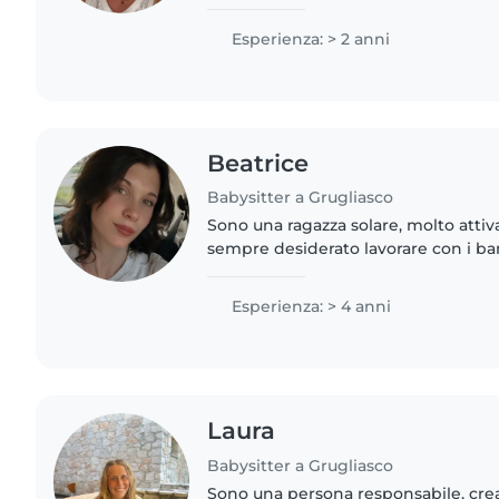
Umane) Ho esperienza con i bambini e sono certificata
come animatrice..
Esperienza: > 2 anni
Beatrice
Babysitter a Grugliasco
Sono una ragazza solare, molto attiva
sempre desiderato lavorare con i bambi
intrattenerli, conversarci, e lasciarm
mondo spensierato..
Esperienza: > 4 anni
Laura
Babysitter a Grugliasco
Sono una persona responsabile, cre