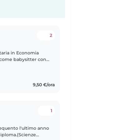
2
taria in Economia
 come babysitter con
 e adolescenziale.
9,50 €/ora
1
requento l'ultimo anno
 diploma.(Scienze