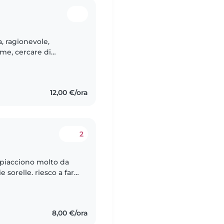
a, ragionevole,
eme, cercare di
ltrui e la i
12,00 €/ora
2
 piacciono molto da
 sorelle. riesco a fare
e inventando giochi
8,00 €/ora