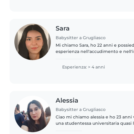
Sara
Babysitter a Grugliasco
Mi chiamo Sara, ho 22 anni e possie
esperienza nell'accudimento e nell'
bambini. Oltre ad aver cresciuto e s
avuto l'opportunità..
Esperienza: > 4 anni
Alessia
Babysitter a Grugliasco
Ciao mi chiamo alessia e ho 23 anni 
una studentessa universitaria quasi 
viticoltura ed enologia. Sono una rag