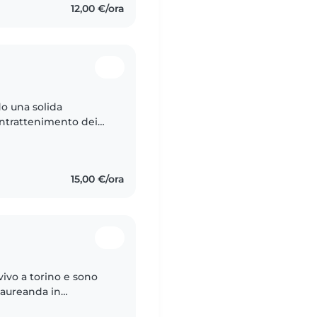
12,00 €/ora
do una solida
intrattenimento dei
eguito mio nipote, ho
15,00 €/ora
vivo a torino e sono
laureanda in
azza solare , paziente