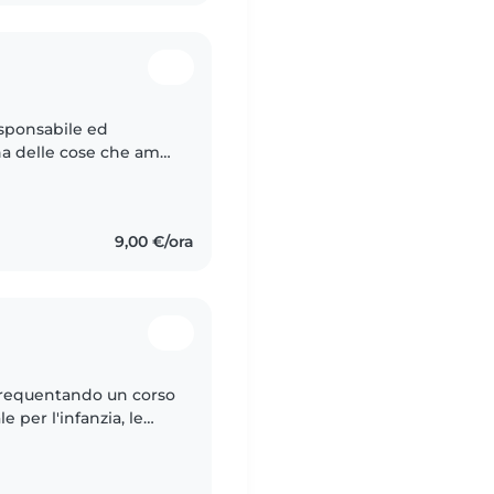
esponsabile ed
na delle cose che amo
po con loro perché
9,00 €/ora
frequentando un corso
 per l'infanzia, le
. Sono una persona