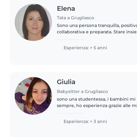
Elena
Tata a Grugliasco
Sono una persona tranquilla, positiv
collaborativa e preparata. Stare insi
comprendere i sentimenti propri ed a
presupposti per il contatto..
Esperienza: > 5 anni
Giulia
Babysitter a Grugliasco
sono una studentessa, i bambini mi
sempre, ho esperienza grazie alle mie
divertire i bambini molto facilment
sempre nuovi,..
Esperienza: > 3 anni