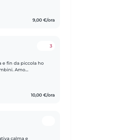
9,00 €/ora
3
 e fin da piccola ho
ni. Amo
i trasportare nel loro
10,00 €/ora
ativa calma e