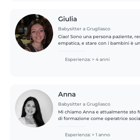
Giulia
Babysitter a Grugliasco
Ciao! Sono una persona paziente, r
empatica, e stare con i bambini è u
di più. Mi piace trascorrere del tem
credo che siano spontanei,..
Esperienza: > 4 anni
Anna
Babysitter a Grugliasco
Mi chiamo Anna e attualmente sto 
di formazione come operatrice sociale
persone con disabilità e gli anziani
empatica, paziente,..
Esperienza: > 1 anno