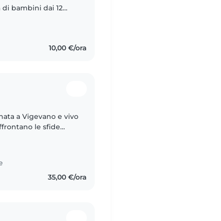
 di bambini dai 12
ese e italiano. Sto
10,00 €/ora
nata a Vigevano e vivo
ffrontano le sfide
l bisogno di
e
35,00 €/ora