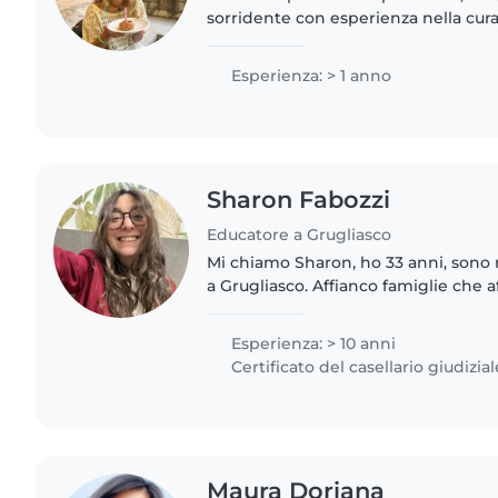
sorridente con esperienza nella cura
mesi agli 8 anni. Specializzata in ingl
finendo di prendere..
Esperienza: > 1 anno
Sharon Fabozzi
Educatore a Grugliasco
Mi chiamo Sharon, ho 33 anni, sono 
a Grugliasco. Affianco famiglie che a
dell'età evolutiva e chiunque senta i
riconquistare la..
Esperienza: > 10 anni
Certificato del casellario giudizial
Maura Doriana