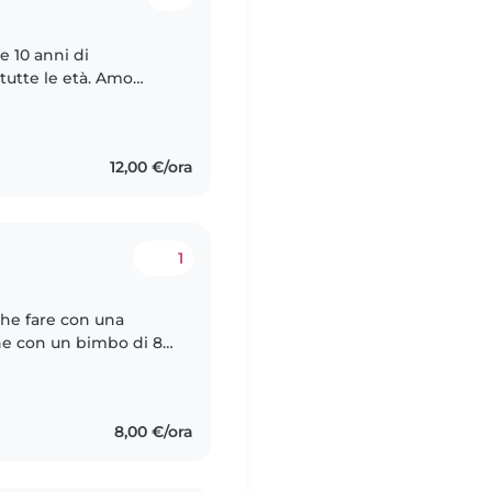
e 10 anni di
tutte le età. Amo
 lavoretti creativi con
12,00 €/ora
1
che fare con una
che con un bimbo di 8
on loro , per la loro
8,00 €/ora