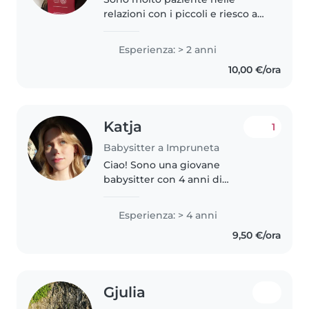
relazioni con i piccoli e riesco a
stabilire rapporti di fiducia e di
simpatia reciproca. Sono
Esperienza: > 2 anni
flessibile, puntuale e abile
10,00 €/ora
nell'organizzare la giornata in..
Katja
1
Babysitter a Impruneta
Ciao! Sono una giovane
babysitter con 4 anni di
esperienza con bambini piccoli,
comprese le esigenze speciali.
Esperienza: > 4 anni
Parlo italiano, inglese e
9,50 €/ora
finlandese. Adoro disegnare,
leggere e fare..
Gjulia