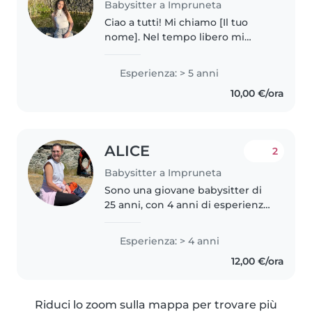
Babysitter a Impruneta
Ciao a tutti! Mi chiamo [Il tuo
nome]. Nel tempo libero mi
piace organizzare giochi creativi,
lavoretti e attività stimolanti per i
Esperienza: > 5 anni
più piccoli. Sono solare,
10,00 €/ora
responsabile e non vedo..
ALICE
2
Babysitter a Impruneta
Sono una giovane babysitter di
25 anni, con 4 anni di esperienza
nell'accudire bambini di tutte le
età, dai neonati ai bambini in età
Esperienza: > 4 anni
scolare. Sono creativa,
12,00 €/ora
responsabile e premurosa,..
Riduci lo zoom sulla mappa per trovare più