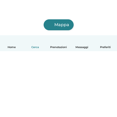
Mappa
Home
Cerca
Prenotazioni
Messaggi
Preferiti
Italiano
Come funziona
Aiuto
Termini e privacy
Prezzi
Dati aziendali
Babysits per le aziende
Standard della community