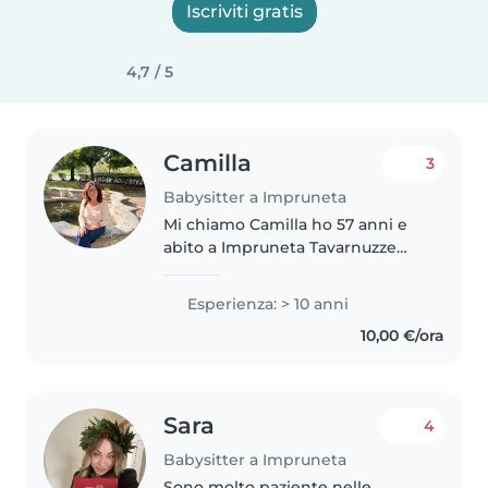
Iscriviti gratis
4,7 / 5
Camilla
3
Babysitter a Impruneta
Mi chiamo Camilla ho 57 anni e
abito a Impruneta Tavarnuzze
Sono paziente, divertente ed
entusiasta a immergermi in
Esperienza: > 10 anni
nuove avventure. Posso aiutare
10,00 €/ora
con la lettura e i giochi, e sono..
Sara
4
Babysitter a Impruneta
Sono molto paziente nelle