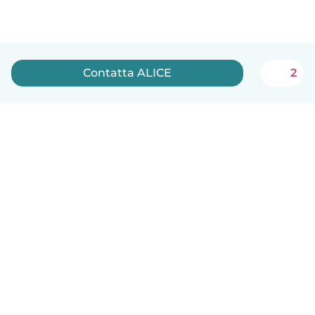
Contatta ALICE
2
Italiano
Come funziona
Aiuto
Termini e privacy
Prezzi
Dati aziendali
Babysits per le aziende
Standard della community