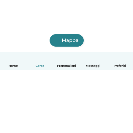
Mappa
Home
Cerca
Prenotazioni
Messaggi
Preferiti
Italiano
Come funziona
Aiuto
Termini e privacy
Prezzi
Dati aziendali
Babysits per le aziende