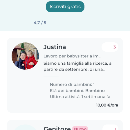
Iscriviti gratis
4,7 / 5
Justina
3
Lavoro per babysitter a Impruneta
Siamo una famiglia alla ricerca, a
partire da settembre, di una
babysitter/tata per il nostro
bambino di 2 anni, vivace,
Numero di bambini: 1
curioso e pieno di energia.
Età dei bambini:
Bambino
Cerchiamo una persona con
Ultima attività: 1 settimana fa
esperienza..
10,00 €/ora
Genitore
1
Nuovo