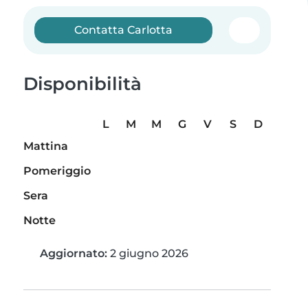
Contatta Carlotta
Disponibilità
L
M
M
G
V
S
D
Mattina
Pomeriggio
Sera
Notte
Aggiornato:
2 giugno 2026