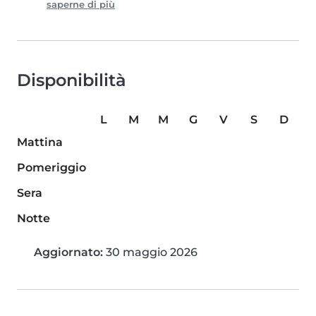
saperne di più
Disponibilità
L
M
M
G
V
S
D
Mattina
Pomeriggio
Sera
Notte
Aggiornato:
30 maggio 2026