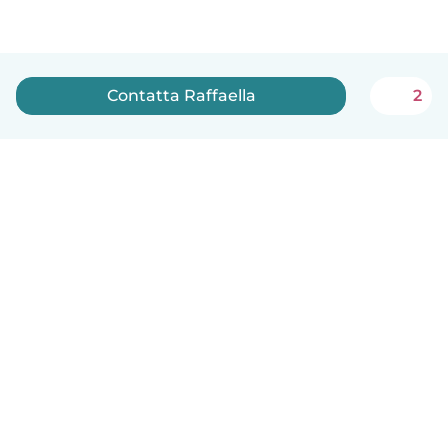
Contatta Raffaella
2
Italiano
Come funziona
Aiuto
Termini e privacy
Prezzi
Dati aziendali
Babysits per le aziende
Standard della community