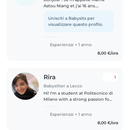
Astou Niang et j'ai 16 ans.
Passionnée par les enfants, je
suis responsable, patiente et
Unisciti a Babysits per
créative. J'ai une année
visualizzare questo profilo.
d'expérience en tant que baby-
sitter,..
Esperienza: < 1 anno
8,00 €/ora
Rira
1
Babysitter a Lecco
Hi! I'm a student at Politecnico di
Milano with a strong passion for
working with children. I truly
enjoy spending time with kids
Esperienza: < 1 anno
and creating a safe, caring, and
8,00 €/ora
fun environment for..