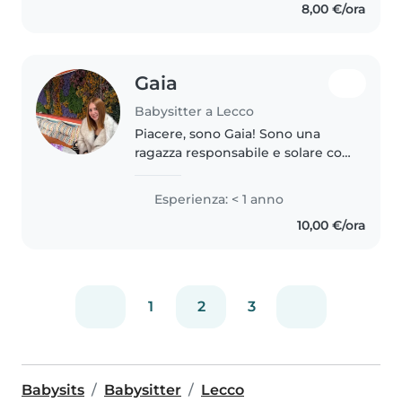
8,00 €/ora
responsible and caring..
Gaia
Babysitter a Lecco
Piacere, sono Gaia! Sono una
ragazza responsabile e solare con
una grande passione per
l'infanzia. Mi piace passare il
Esperienza: < 1 anno
tempo con i bambini, giocare
10,00 €/ora
con loro e supportarli nelle
attività..
1
2
3
Babysits
Babysitter
Lecco