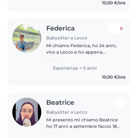
10,00 €/ora
cura di bambini..
Federica
6
Babysitter a Lecco
Mi chiamo Federica, ho 24 anni,
vivo a Lecco e ho appena
terminato il mio percorso di
studi in accademia come interior
Esperienza: > 5 anni
designer. Ho iniziato la mia
10,00 €/ora
esperienza da babysitter
quando..
Beatrice
Babysitter a Lecco
Mi presento mi chiamo Beatrice
ho 17 anni a settembre faccio 18
anni frequento l'indirizzo socio-