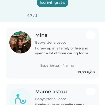
Iscriviti gratis
4,7 / 5
Mina
Babysitter a Lecco
I grew up in a family of five and
spent a lot of time caring for my
nephew and younger children in
the family. These experiences
Esperienza: < 1 anno
helped me develop patience,
10,00 €/ora
responsibility, and strong..
Mame astou
Babysitter a Lecco
Bonjour ! Je m'appelle Mame