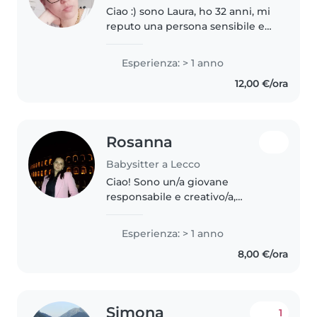
Ciao :) sono Laura, ho 32 anni, mi
reputo una persona sensibile e
premurosa. Nel 2023 mi sono
iscritta all'università indirizzo
Esperienza: > 1 anno
scienze dell'educazione socio-
12,00 €/ora
pedagogico. Vorrei fare..
Rosanna
Babysitter a Lecco
Ciao! Sono un/a giovane
responsabile e creativo/a,
appassionato/a di sport e arte. Ho
un anno di esperienza nella cura
Esperienza: > 1 anno
di bambini dai 2 ai 15 anni. Parlo
8,00 €/ora
inglese e italiano e mi sento..
Simona
1