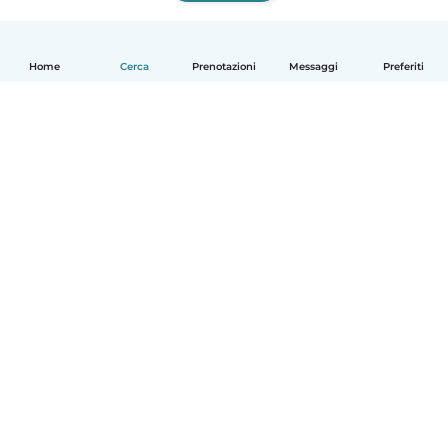
Home
Cerca
Prenotazioni
Messaggi
Preferiti
Italiano
Come funziona
Aiuto
Termini e privacy
Prezzi
Dati aziendali
Babysits per le aziende
Standard della community
© Babysits B.V.