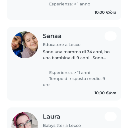
sanitario. Vivo a Lecco . Non sono
Esperienza: < 1 anno
auto munita . Sono una persona
10,00 €/ora
empatica, solare..
Sanaa
Educatore a Lecco
Sono una mamma di 34 anni, ho
una bambina di 9 anni . Sono
una persona premurosa,
responsabile e con una genuina
Esperienza: > 11 anni
passione per i bambini, e credo
Tempo di risposta medio: 9
fermamente che il mio
ore
approccio possa..
10,00 €/ora
Laura
Babysitter a Lecco