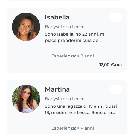
Isabella
Babysitter a Lecco
Sono Isabella, ho 22 anni, mi
piace prendermi cura dei
bambini, giocare e divertirmi
con loro. Ho già avuto esperienza
Esperienza: > 2 anni
nel mondo del babysitting per
12,00 €/ora
tre anni. Se state cercando una..
Martina
Babysitter a Lecco
Sono una ragazza di 17 anni, quasi
18, residente a Lecco. Sono una
persona responsabile, paziente e
affidabile, a cui piacciono molto i
Esperienza: > 4 anni
bambini. Ho esperienza nella