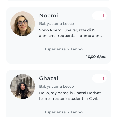
paziente..
Noemi
1
Babysitter a Lecco
Sono Noemi, una ragazza di 19
anni che frequenta il primo anno
del corso di laurea di Scienze
dell'Educazione presso
Esperienza: > 1 anno
l'università degli studi di Milano
10,00 €/ora
Bicocca. Ho già lavorato come..
Ghazal
1
Babysitter a Lecco
Hello, my name is Ghazal Horiyat.
I am a master's student in Civil
Engineering for Risk Mitigation
(English-taught program) at
Esperienza: < 1 anno
Politecnico di Milano. I am a