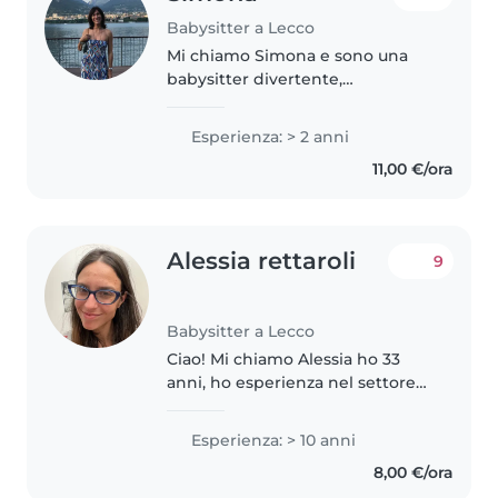
Babysitter a Lecco
Mi chiamo Simona e sono una
babysitter divertente,
premuroso/a e responsabile. Mi
piace disegnare, leggere, fare
Esperienza: > 2 anni
lavoretti e giocare con i bambini.
11,00 €/ora
Sono a mio agio con gli animali,..
Alessia rettaroli
9
Babysitter a Lecco
Ciao! Mi chiamo Alessia ho 33
anni, ho esperienza nel settore
da più di 10 anni, in quanto sono
laureata in scienze
Esperienza: > 10 anni
dell’educazione. Amo i bambini,
8,00 €/ora
sono molto disponibile e