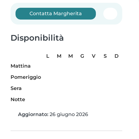
Contatta Margherita
Disponibilità
L
M
M
G
V
S
D
Mattina
Pomeriggio
Sera
Notte
Aggiornato:
26 giugno 2026