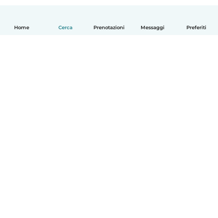
Home
Cerca
Prenotazioni
Messaggi
Preferiti
Italiano
Come funziona
Aiuto
Termini e privacy
Prezzi
Dati aziendali
Babysits per le aziende
Standard della community
© Babysits B.V.