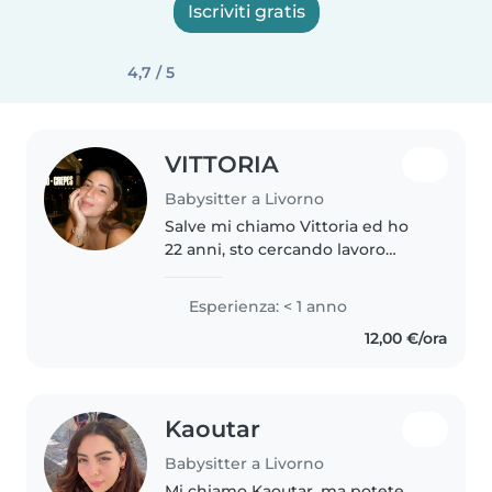
Iscriviti gratis
4,7 / 5
VITTORIA
Babysitter a Livorno
Salve mi chiamo Vittoria ed ho
22 anni, sto cercando lavoro
come babysitter perché mi piace
molto stare a contatto con
Esperienza: < 1 anno
bambini. Ho avuto esperienza
12,00 €/ora
con essi perché ho lavorato
come..
Kaoutar
Babysitter a Livorno
Mi chiamo Kaoutar, ma potete