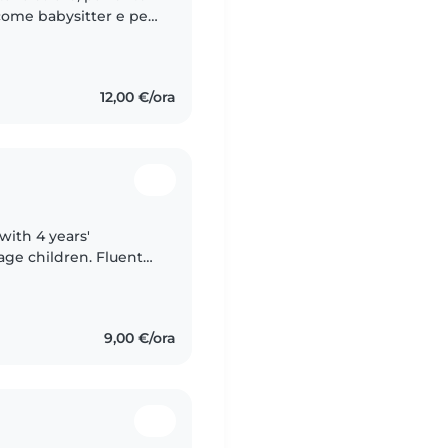
 come babysitter e per
o dei compiti e nello
12,00 €/ora
with 4 years'
age children. Fluent
, crafts, and making
9,00 €/ora