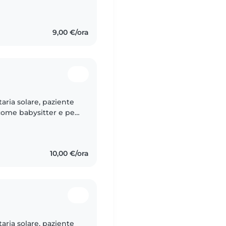
 paziente e socievole.
9,00 €/ora
aria solare, paziente
 come babysitter e per
o dei compiti e nello
10,00 €/ora
aria solare, paziente