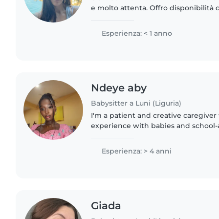
e molto attenta. Offro disponibilità
un valido supporto nello svolgiment
studio...
Esperienza: < 1 anno
Ndeye aby
Babysitter a Luni (Liguria)
I'm a patient and creative caregiver 
experience with babies and school-
in French and Italian, I enjoy games
music while helping..
Esperienza: > 4 anni
Giada