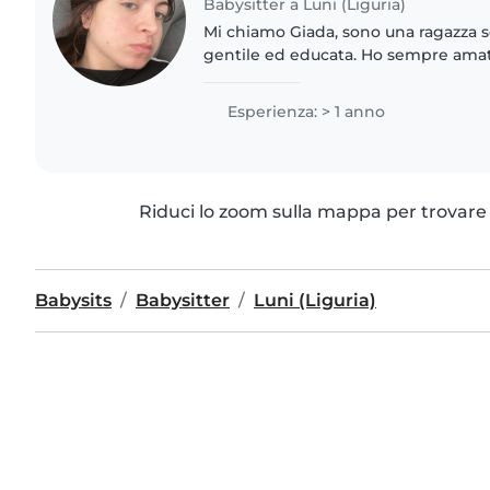
Babysitter a Luni (Liguria)
Mi chiamo Giada, sono una ragazza so
gentile ed educata. Ho sempre amat
perché mi sono sempre piaciuti i b
diverse esperienze..
Esperienza: > 1 anno
Riduci lo zoom sulla mappa per trovare p
Babysits
Babysitter
Luni (Liguria)