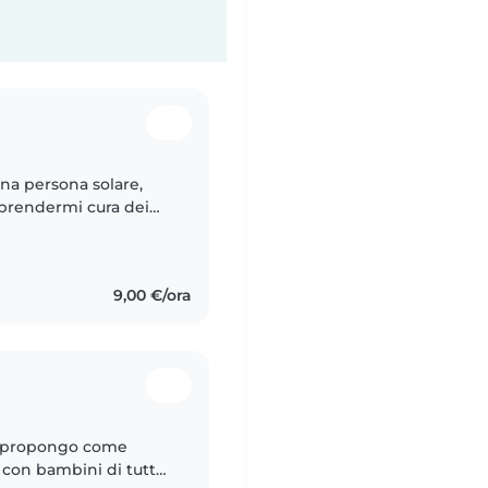
una persona solare,
 prendermi cura dei
re loro cose nuove.
9,00 €/ora
i propongo come
 con bambini di tutte