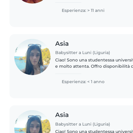
le età. Sono una persona estroversa,
Automunita, offro..
Esperienza: > 11 anni
Asia
Babysitter a Luni (Liguria)
Ciao! Sono una studentessa universit
e molto attenta. Offro disponibilità
un valido supporto nello svolgiment
studio...
Esperienza: < 1 anno
Asia
Babysitter a Luni (Liguria)
Ciao! Sono una studentessa universit