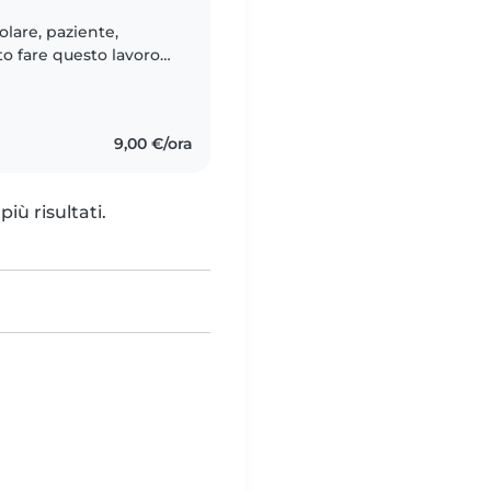
lare, paziente,
o fare questo lavoro
ambini. Ho maturato
9,00 €/ora
iù risultati.