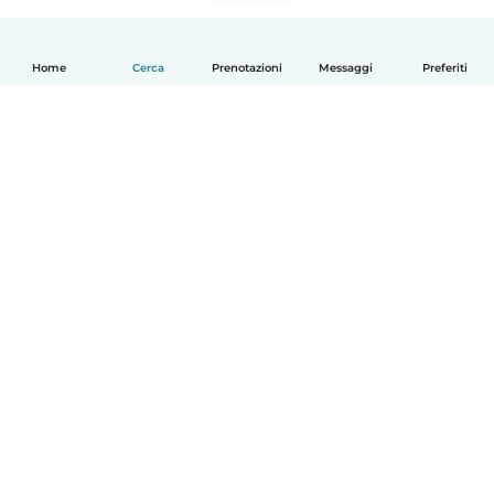
Home
Cerca
Prenotazioni
Messaggi
Preferiti
Italiano
Come funziona
Aiuto
Termini e privacy
Prezzi
Dati aziendali
Babysits per le aziende
Standard della community
© Babysits B.V.