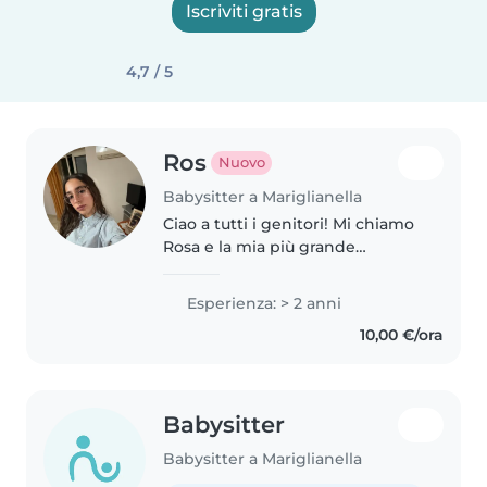
Iscriviti gratis
4,7 / 5
Ros
Nuovo
Babysitter a Mariglianella
Ciao a tutti i genitori! Mi chiamo
Rosa e la mia più grande
passione è lavorare con i
bambini. Trascorrere del tempo
Esperienza: > 2 anni
con loro, aiutarli a crescere e
10,00 €/ora
vedere i loro sorrisi è ciò che..
Babysitter
Babysitter a Mariglianella