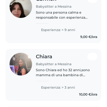
Babysitter a Messina
Sono una persona calma e
responsabile con esperienza
decennale nella cura di bambini
di ogni età. Mi piace leggere
Esperienza: > 9 anni
storie, organizzare giochi e
9,00 €/ora
aiutare con i compiti. Mi
occuperò con..
Chiara
Babysitter a Messina
Sono Chiara ed ho 32 anni,sono
mamma di una bambina di
13.Sono un ASACOM, la mia
formazione mi permette di poter
Esperienza: > 3 anni
lavorare anche con bambini con
10,00 €/ora
disabilità. Sono empatica,creativa
e..