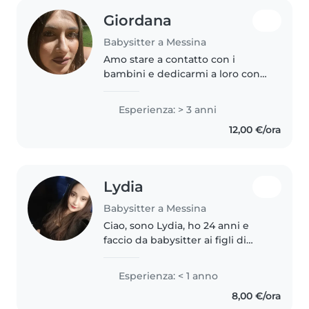
Giordana
Babysitter a Messina
Amo stare a contatto con i
bambini e dedicarmi a loro con
dolcezza, pazienza e tanta
allegria. Per me è fondamentale
Esperienza: > 3 anni
creare un ambiente sereno in cui
12,00 €/ora
farli sentire accolti, protetti..
Lydia
Babysitter a Messina
Ciao, sono Lydia, ho 24 anni e
faccio da babysitter ai figli di
amici e parenti dai 14 anni. Ho
fatto volontariato alla Croce
Esperienza: < 1 anno
Rossa, il che mi ha permesso di
8,00 €/ora
fare attività a contatto..