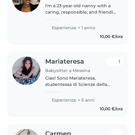
I'm a 23-year-old nanny with a
caring, responsible, and friendly
personality. While I don't have
any prior professional
Esperienza: < 1 anno
experience, I have enjoyed
10,00 €/ora
caring for toddlers and
preschoolers..
Mariateresa
1
Babysitter a Messina
Ciao! Sono Mariateresa,
studentessa di Scienze della
Formazione Primaria con una
vera passione per i bambini. Ho
Esperienza: > 5 anni
alle spalle oltre un anno di
10,00 €/ora
esperienza in asilo nido (0-3),
dove mi..
Carmen