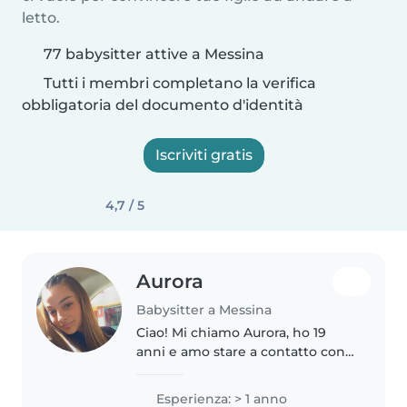
letto.
77 babysitter attive a Messina
Tutti i membri completano la verifica
obbligatoria del documento d'identità
Iscriviti gratis
4,7 / 5
Aurora
Babysitter a Messina
Ciao! Mi chiamo Aurora, ho 19
anni e amo stare a contatto con i
bambini. Da circa un anno lavoro
come babysitter, esperienza che
Esperienza: > 1 anno