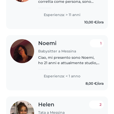
corretta come persona, sono
affidabile e anche io sono una
mamma e capisco che non è
Esperienza: > 11 anni
facile affidare i propri figli, anche
10,00 €/ora
solo per poco, ad altri,..
Noemi
1
Babysitter a Messina
Ciao, mi presento sono Noemi,
ho 21 anni e attualmente studio,
non ho molte esperienze
lavorative, ma amo stare a
Esperienza: < 1 anno
contatto con i bambini e
8,00 €/ora
prendermi cura di loro. Sono una
persona..
Helen
2
Tata a Messina