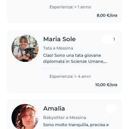
che adora leggere, ascoltare
Esperienza: < 1 anno
musica e giocare con i bambini.
8,00 €/ora
Sono a mio agio con gli animali,
la cucina,..
Maria Sole
1
Tata a Messina
Ciao! Sono una tata giovane
diplomata in Scienze Umane,
con 4 anni di esperienza nella
cura di bambini di tutte le età.
Esperienza: > 4 anni
Parlo inglese e italiano e ho una
10,00 €/ora
certificazione in primo soccorso...
Amalia
Babysitter a Messina
Sono molto tranquilla, precisa e