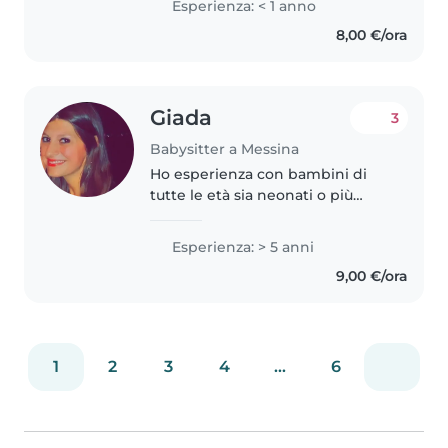
Esperienza: < 1 anno
Business Management, I love
8,00 €/ora
drawing, reading and helping
with homework..
Giada
3
Babysitter a Messina
Ho esperienza con bambini di
tutte le età sia neonati o più
grandi. Sono disponibile per farli
studiare, giocare, divertire. Per
Esperienza: > 5 anni
qualsiasi informazione potete
9,00 €/ora
contattarmi sarò lieta..
1
2
3
4
...
6