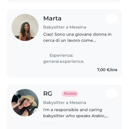
Marta
Babysitter a Messina
Ciao! Sono una giovane donna in
cerca di un lavoro come
babysitter. Ho esperienza con
bambini di tutte le età, dai
Esperienza:
neonati ai bambini in età
general.experience.
prescolare. Mi piace disegnare,
7,00 €/ora
leggere..
RG
Nuovo
Babysitter a Messina
I'm a responsible and caring
babysitter who speaks Arabic,
Dutch, English, French and
Turkish. Currently studying