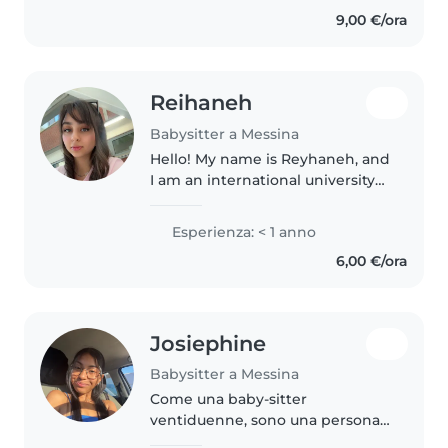
mi ha permesso di occuparmi
9,00 €/ora
anche di più bambini
contemporaneamente...
Reihaneh
Babysitter a Messina
Hello! My name is Reyhaneh, and
I am an international university
student living in Messina. I
genuinely love spending time
Esperienza: < 1 anno
with children, and taking care of
6,00 €/ora
them brings me a lot of..
Josiephine
Babysitter a Messina
Come una baby-sitter
ventiduenne, sono una persona
calma, paziente e amichevole,