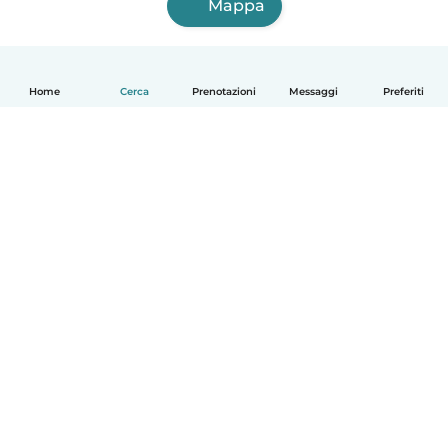
Mappa
Home
Cerca
Prenotazioni
Messaggi
Preferiti
Italiano
Come funziona
Aiuto
Termini e privacy
Prezzi
Dati aziendali
Babysits per le aziende
Standard della community