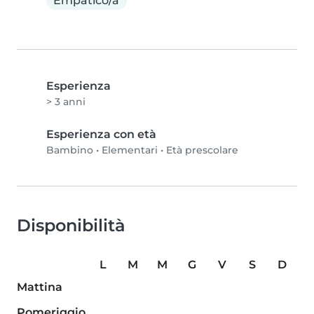
Empatico/a
Esperienza
> 3 anni
Esperienza con età
Bambino
•
Elementari
•
Età prescolare
Disponibilità
L
M
M
G
V
S
D
Mattina
Pomeriggio