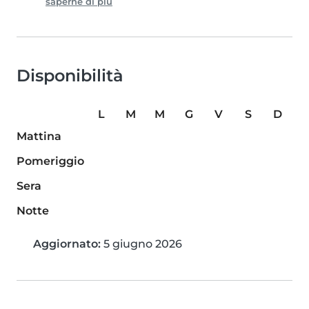
saperne di più
Disponibilità
L
M
M
G
V
S
D
Mattina
Pomeriggio
Sera
Notte
Aggiornato:
5 giugno 2026