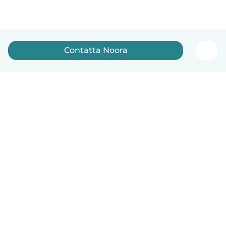
Contatta Noora
Italiano
Come funziona
Aiuto
Termini e privacy
Prezzi
Dati aziendali
Babysits per le aziende
Standard della community