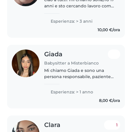
anni e sto cercando lavoro come
babysitter. adoro passare del
tempo con i bambini:con me il
Esperienza: > 3 anni
divertimento non manca mai. mi
10,00 €/ora
piace inventare giochi,scherzare..
Giada
Babysitter a Misterbianco
Mi chiamo Giada e sono una
persona responsabile, paziente
ed empatica. Avendo anche
fratelli più piccoli, sono abutuata
Esperienza: > 1 anno
a stare con i bambini e a
8,00 €/ora
prenderli cura di loro con
attenzione..
Clara
1