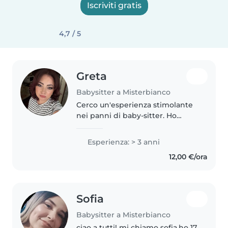
Iscriviti gratis
4,7 / 5
Greta
Babysitter a Misterbianco
Cerco un'esperienza stimolante
nei panni di baby-sitter. Ho
esperienza triennale con
bambini dai 0 ai 6 anni perché
Esperienza: > 3 anni
ho lavorato in un asilo privato
12,00 €/ora
internazionale all'interno di una..
Sofia
Babysitter a Misterbianco
ciao a tutti! mi chiamo sofia,ho 17