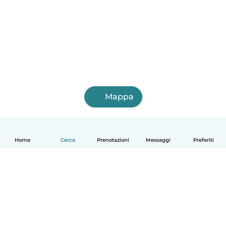
Mappa
Home
Cerca
Prenotazioni
Messaggi
Preferiti
Italiano
Come funziona
Aiuto
Termini e privacy
Prezzi