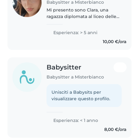
Babysitter a Misterbianco
Mi presento sono Clara, una
ragazza diplomata al liceo delle
scienze umane e prossima
assistente sociale, dentro di me
Esperienza: > 5 anni
nasce questa vocazione verso i
10,00 €/ora
bambini e tutte le persone
fragili...
Babysitter
Babysitter a Misterbianco
Unisciti a Babysits per
visualizzare questo profilo.
Esperienza: < 1 anno
8,00 €/ora