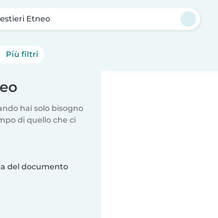
stieri Etneo
Più filtri
neo
uando hai solo bisogno
mpo di quello che ci
ria del documento