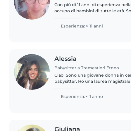
Con più di 11 anni di esperienza nell
occupo di bambini di tutte le età. S
empatica e premuroso/a. Mi piace di
lavoretti e..
Esperienza: > 11 anni
Alessia
Babysitter a Tremestieri Etneo
Ciao! Sono una giovane donna in ce
babysitter. Ho una laurea magistrale 
con abilitazione in psicologia e sono
soccorso...
Esperienza: < 1 anno
Giuliana