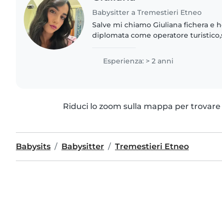
Babysitter a Tremestieri Etneo
Salve mi chiamo Giuliana fichera e h
diplomata come operatore turistico,
diploma ho intrapreso la mia profe
babysitter che mi ha portato poi..
Esperienza: > 2 anni
Riduci lo zoom sulla mappa per trovare p
Babysits
Babysitter
Tremestieri Etneo