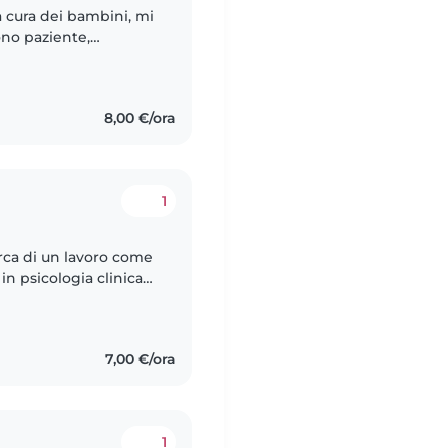
a cura dei bambini, mi
ono paziente,
segnare, leggere, fare
8,00 €/ora
1
rca di un lavoro come
in psicologia clinica
 certificata in primo
7,00 €/ora
1