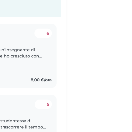
6
un’insegnante di
e ho cresciuto con
e lavorato con
8,00 €/ora
5
 studentessa di
 trascorrere il tempo