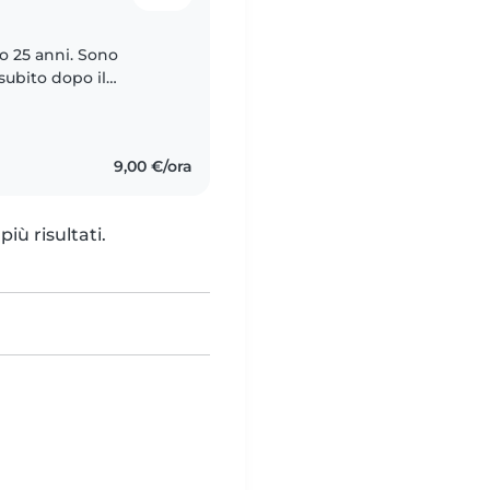
o 25 anni. Sono
subito dopo il
sssione come
9,00 €/ora
iù risultati.