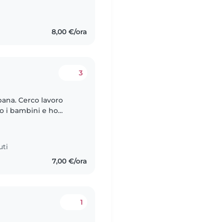
o dalla mia sorellina
8,00 €/ora
3
bana. Cerco lavoro
o i bambini e ho
ible mattina o
uti
7,00 €/ora
1