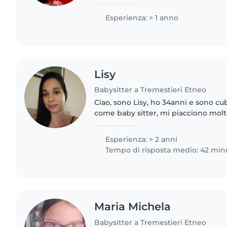
con i bimbi, ho sempre avuto contatt
più piccola di..
Esperienza: > 1 anno
Lisy
Babysitter a Tremestieri Etneo
Ciao, sono Lisy, ho 34anni e sono cu
come baby sitter, mi piacciono molt
esperienza. Parlo spagnolo y dispon
pomeriggi, contactarmi🥰...
Esperienza: > 2 anni
Tempo di risposta medio: 42 min
Maria Michela
Babysitter a Tremestieri Etneo