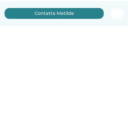
Contatta Matilde
Italiano
Come funziona
Aiuto
Termini e privacy
Prezzi
Dati aziendali
Babysits per le aziende
Standard della community