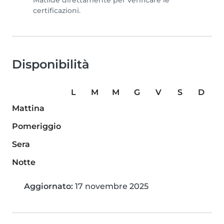
Matilde direttamente per verificare le
certificazioni.
Disponibilità
L
M
M
G
V
S
D
Mattina
Pomeriggio
Sera
Notte
Aggiornato:
17 novembre 2025