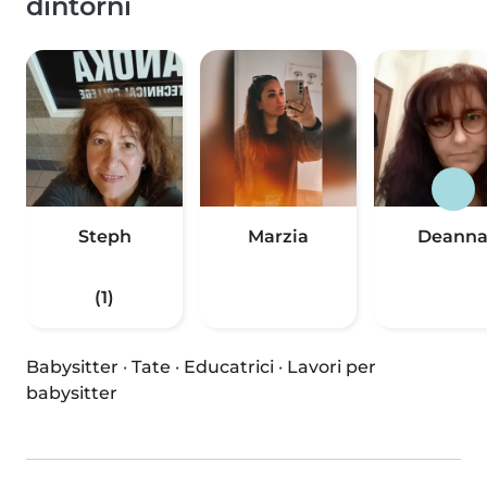
dintorni
Steph
Marzia
Deann
(1)
Babysitter
·
Tate
·
Educatrici
·
Lavori per
babysitter