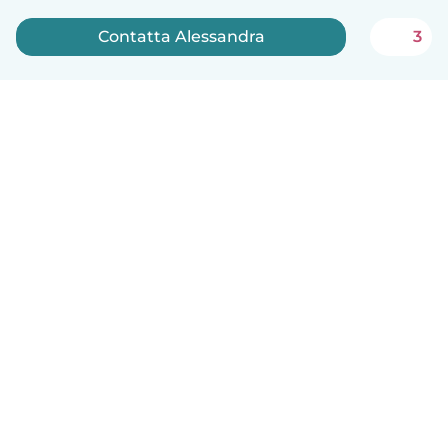
Contatta Alessandra
3
Italiano
Come funziona
Aiuto
Termini e privacy
Prezzi
Dati aziendali
Babysits per le aziende
Standard della community