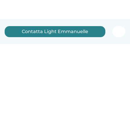
Contatta Light Emmanuelle
Italiano
Come funziona
Aiuto
Termini e privacy
Prezzi
Dati aziendali
Babysits per le aziende
Standard della community