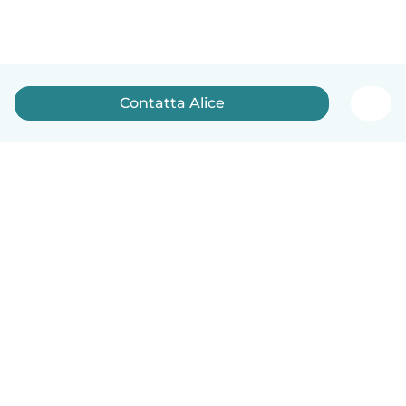
Contatta Alice
Italiano
Come funziona
Aiuto
Termini e privacy
Prezzi
Dati aziendali
Babysits per le aziende
Standard della community