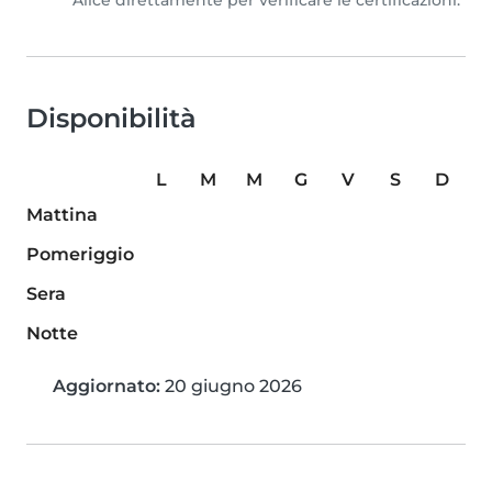
Alice direttamente per verificare le certificazioni.
Disponibilità
L
M
M
G
V
S
D
Mattina
Pomeriggio
Sera
Notte
Aggiornato:
20 giugno 2026