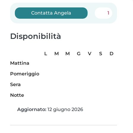
Contatta Angela
1
Disponibilità
L
M
M
G
V
S
D
Mattina
Pomeriggio
Sera
Notte
Aggiornato:
12 giugno 2026