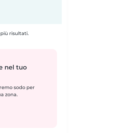
iù risultati.
e nel tuo
reremo sodo per
ua zona.