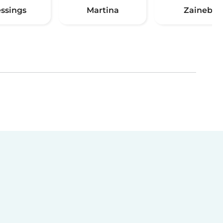
essings
Martina
Zaineb