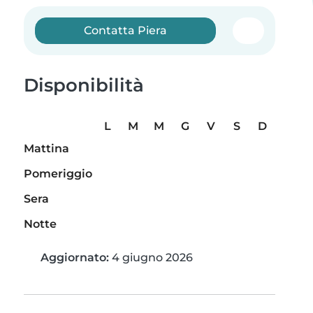
Contatta Piera
Disponibilità
L
M
M
G
V
S
D
Mattina
Pomeriggio
Sera
Notte
Aggiornato:
4 giugno 2026