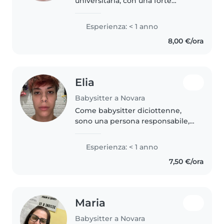
universitaria, con una forte
passione per i bambini. Ho
frequentato il liceo scientifico e
Esperienza: < 1 anno
ho esperienza nell'animazione di
8,00 €/ora
bambini e ragazzi durante i
campi..
Elia
Babysitter a Novara
Come babysitter diciottenne,
sono una persona responsabile,
empatica e premurosa, con
esperienza nel prendermi cura di
Esperienza: < 1 anno
bambini di età prescolare, scuola
7,50 €/ora
primaria(grazie ai miei cuginetti..
Maria
Babysitter a Novara