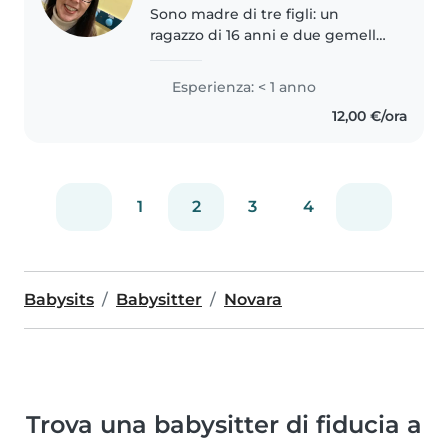
Sono madre di tre figli: un
ragazzo di 16 anni e due gemelle
di 12. Ho molta esperienza, sono
molto attenta e responsabile.
Esperienza: < 1 anno
12,00 €/ora
1
2
3
4
Babysits
Babysitter
Novara
Trova una babysitter di fiducia a