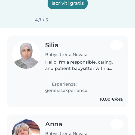
Iscriviti gratis
4,7 / 5
Silia
Babysitter a Novara
Hello! I'm a responsible, caring,
and patient babysitter with a
Master's degree in Medical
Biotechnology. I have
Esperienza:
experience caring for toddlers
general.experience.
and preschoolers and am
10,00 €/ora
comfortable..
Anna
Babysitter a Novara