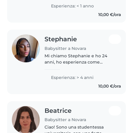
studiato psicologia, quindi
Esperienza: < 1 anno
capisco bene i bisogni dei
10,00 €/ora
bambini e so come relazionarmi
con..
Stephanie
Babysitter a Novara
Mi chiamo Stephanie e ho 24
anni, ho esperienza come
animatrice da diversi anni. Negli
ultimi anni ho svolto anche
Esperienza: > 4 anni
mansioni di supporto a bambini
10,00 €/ora
in età scolare,ai quali ho fornito..
Beatrice
Babysitter a Novara
Ciao! Sono una studentessa