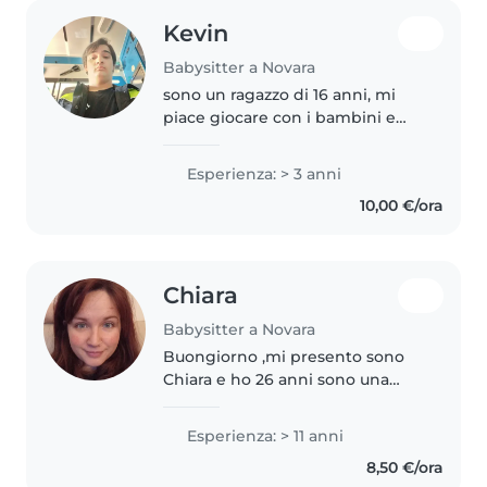
Kevin
Babysitter a Novara
sono un ragazzo di 16 anni, mi
piace giocare con i bambini e
farli divertire, studio cucina. ho
fatto 3 anni di centro, estivi san
Esperienza: > 3 anni
lorenzo novara, ho esperienze
10,00 €/ora
come baby siter. sono..
Chiara
Babysitter a Novara
Buongiorno ,mi presento sono
Chiara e ho 26 anni sono una
ragazza responsabile , divertente
, puntuale e precisa amo stare
Esperienza: > 11 anni
con i bambini sono la prima di 5
8,50 €/ora
figli e ho esperienza con..