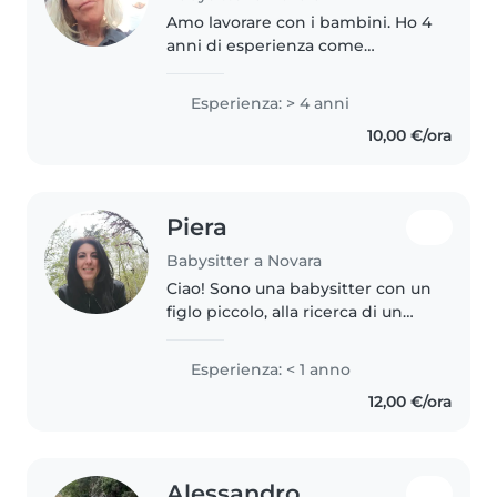
Amo lavorare con i bambini. Ho 4
anni di esperienza come
babysitter. Potete contattarmi se
avete domande sulla mia
Esperienza: > 4 anni
esperienza di lavoro con i
10,00 €/ora
bambini o sulla mia disponibilità.
Ho..
Piera
Babysitter a Novara
Ciao! Sono una babysitter con un
figlo piccolo, alla ricerca di un
nuovo impegno. Ho esperienza
con bambini di tutte le età e mi
Esperienza: < 1 anno
piace disegnare, leggere e fare
12,00 €/ora
lavoretti. Sono a mio..
Alessandro