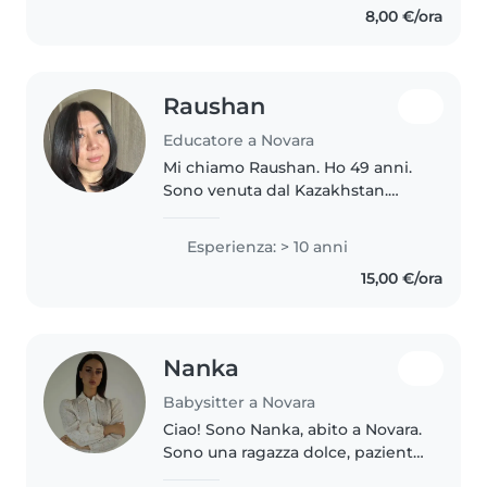
8,00 €/ora
Sono una persona..
Raushan
Educatore a Novara
Mi chiamo Raushan. Ho 49 anni.
Sono venuta dal Kazakhstan.
Preferisco accompagnare i vostri
figli a scuola e se serve stare con
Esperienza: > 10 anni
loro dopo scuola. Ho una auto
15,00 €/ora
con la patente.
Nanka
Babysitter a Novara
Ciao! Sono Nanka, abito a Novara.
Sono una ragazza dolce, paziente
e molto responsabile. Ho