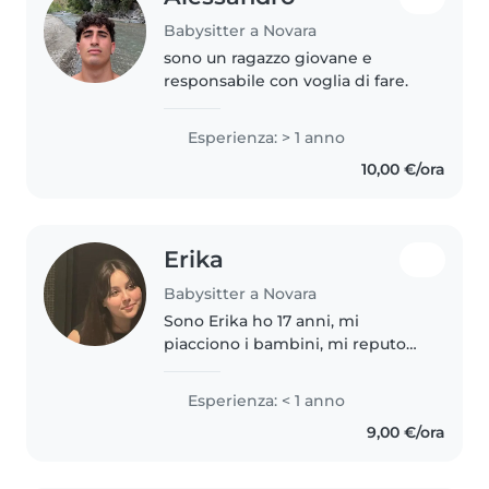
Babysitter a Novara
sono un ragazzo giovane e
responsabile con voglia di fare.
Esperienza: > 1 anno
10,00 €/ora
Erika
Babysitter a Novara
Sono Erika ho 17 anni, mi
piacciono i bambini, mi reputo
una persona calma, affettuosa e
responsabile. Sono molto
Esperienza: < 1 anno
creativa e giocherellona. Spero
9,00 €/ora
di trovare lavoro e poter iniziare..