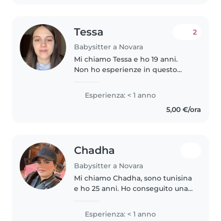
Tessa
2
Babysitter a Novara
Mi chiamo Tessa e ho 19 anni.
Non ho esperienze in questo
campo ma mi è capitato in varie
occasioni di guardare dei
Esperienza: < 1 anno
bambini per qualche ora. Al
5,00 €/ora
momento sto studiando
psicologia e sono..
Chadha
Babysitter a Novara
Mi chiamo Chadha, sono tunisina
e ho 25 anni. Ho conseguito una
laurea in diritto e attualmente
sto proseguendo i miei studi con
Esperienza: < 1 anno
un master in diritto e filosofia.