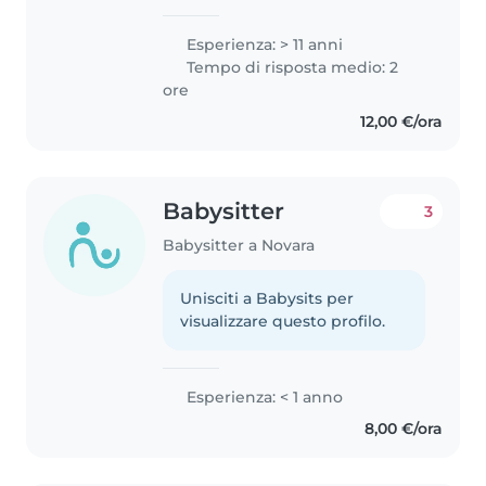
dog sitter da 20 Ho 3 figli grandi
e indipendenti Mi piace stare all
Esperienza: > 11 anni
aria aperta il più possibile, amo i
Tempo di risposta medio: 2
bambini e gli..
ore
12,00 €/ora
Babysitter
3
Babysitter a Novara
Unisciti a Babysits per
visualizzare questo profilo.
Esperienza: < 1 anno
8,00 €/ora