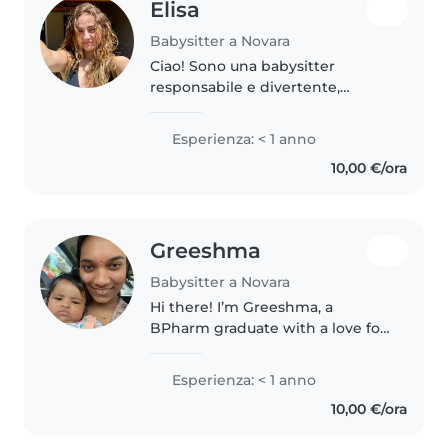
Elisa
Babysitter a Novara
Ciao! Sono una babysitter
responsabile e divertente,
perfetta per prendersi cura dei
tuoi bambini. Studio economia
Esperienza: < 1 anno
aziendale e adoro leggere, fare
10,00 €/ora
lavoretti e musica. Sono comoda
con..
Greeshma
Babysitter a Novara
Hi there! I’m Greeshma, a
BPharm graduate with a love for
caring for people of all ages. I
have hands-on experience
Esperienza: < 1 anno
looking after children and
10,00 €/ora
elderly family members, and I
truly enjoy..