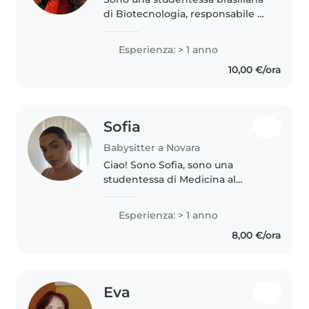
di Biotecnologia, responsabile e
paziente. Ho lavorato in un asilo
in Brasile e ho esperienza con
Esperienza: > 1 anno
bambini di diverse età. Insegno
10,00 €/ora
lingue da 4 anni e..
Sofia
Babysitter a Novara
Ciao! Sono Sofia, sono una
studentessa di Medicina al
secondo anno, una persona
responsabile, tranquilla e molto
Esperienza: > 1 anno
paziente, con una forte
8,00 €/ora
attenzione al benessere e alla
sicurezza dei..
Eva