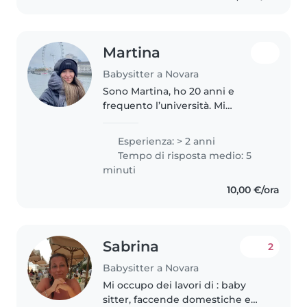
experiencia con..
Martina
Babysitter a Novara
Sono Martina, ho 20 anni e
frequento l’università. Mi
piacciono molto i bambini, lavoro
al nido come maestra di
Esperienza: > 2 anni
psicomotricità. Mi piace passare
Tempo di risposta medio: 5
il mio tempo libero facendo la
minuti
babysitter...
10,00 €/ora
Sabrina
2
Babysitter a Novara
Mi occupo dei lavori di : baby
sitter, faccende domestiche e