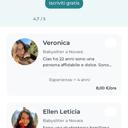
Iscriviti gratis
4,7 / 5
Veronica
Babysitter a Novara
Ciao ho 22 anni sono una
persona affidabile e dolce. Sono
sempre stata a contatto con i più
piccoli e mi prendo spesso cura
Esperienza: > 4 anni
dei miei due nipoti, il che mi ha
8,00 €/ora
permesso di sviluppare..
Ellen Leticia
Babysitter a Novara
Sono una studentessa brasiliana