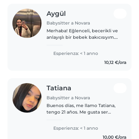
Aygül
Babysitter a Novara
Merhaba! Eğlenceli, becerikli ve
anlayışlı bir bebek bakıcısıyım.
Çizim ve okuma gibi aktivitelerle
çocuklarla keyifli vakit
Esperienza: < 1 anno
geçiriyorum. Yeni başlayan bir
10,12 €/ora
bebek bakıcısıyım ve
bebeklerle..
Tatiana
Babysitter a Novara
Buenos días, me llamo Tatiana,
tengo 21 años. Me gusta ser
niñera, porque me gustan
mucho los niños. Tengo mucha
Esperienza: < 1 anno
paciencia y me encanta
10,00 €/ora
interactuar con ellos. Tengo