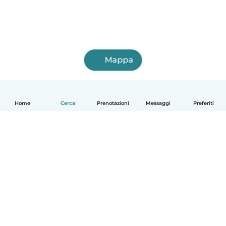
Mappa
Home
Cerca
Prenotazioni
Messaggi
Preferiti
Italiano
Come funziona
Aiuto
Termini e privacy
Prezzi
Dati aziendali
Babysits per le aziende