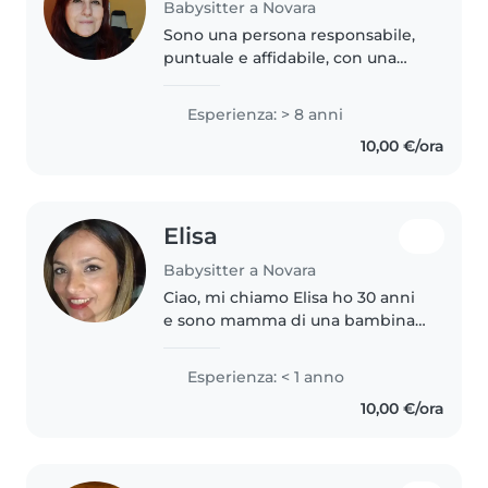
Babysitter a Novara
Sono una persona responsabile,
puntuale e affidabile, con una
lunga esperienza nella gestione
della casa e nella cura degli altri.
Esperienza: > 8 anni
Anche se la mia formazione
10,00 €/ora
professionale è come contabile,..
Elisa
Babysitter a Novara
Ciao, mi chiamo Elisa ho 30 anni
e sono mamma di una bambina
di 4 anni. Offro servizio di
babysitter a Novara e dintorni.
Esperienza: < 1 anno
Sono una persona responsabile,
10,00 €/ora
dolce e paziente. Essendo
mamma,..