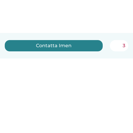
Contatta Imen
3
Italiano
Come funziona
Aiuto
Termini e privacy
Prezzi
Dati aziendali
Babysits per le aziende