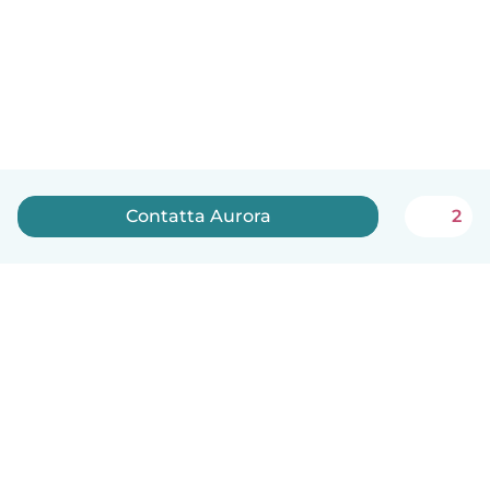
Contatta Aurora
2
Italiano
Come funziona
Aiuto
Termini e privacy
Prezzi