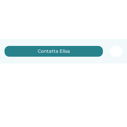
Contatta Elisa
Italiano
Come funziona
Aiuto
Termini e privacy
Prezzi