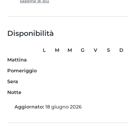
saperne di più
Disponibilità
L
M
M
G
V
S
D
Mattina
Pomeriggio
Sera
Notte
Aggiornato:
18 giugno 2026