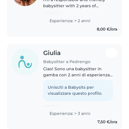
babysitter with 2 years of
experience caring for toddlers. I
have a master's degree and love
Esperienza: > 2 anni
engaging with kids through
8,00 €/ora
reading, music, and games. I'm..
Giulia
Babysitter a Pedrengo
Ciao! Sono una babysitter in
gamba con 2 anni di esperienza
con bambini della scuola
primaria e adolescenti nei centri
Unisciti a Babysits per
estivi del mio paese, e in RSA
visualizzare questo profilo.
con anziani. Attualmente
frequento..
Esperienza: > 3 anni
7,50 €/ora