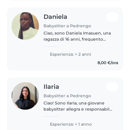
Daniela
Babysitter a Pedrengo
Ciao, sono Daniela Imasuen, una
ragazza di 16 anni, frequento
l'istituto Socio-Sanitario a
Trescore Balneari e cerco lavoro
Esperienza: > 2 anni
come babysitter. Ho già
8,00 €/ora
maturato un'ottima esperienza
pratica..
Ilaria
Babysitter a Pedrengo
Ciao! Sono Ilaria, una giovane
babysitter allegra e responsabile,
diplomata in scienze umane e
attualmente allenatrice di
Esperienza: < 1 anno
ginnastica artistica per bambine