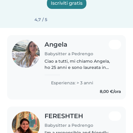
Iscriviti gratis
4,7 / 5
Angela
Babysitter a Pedrengo
Ciao a tutti, mi chiamo Angela,
ho 25 anni e sono laureata in
Giurisprudenza. Cerco lavoro
come babysitter per il periodo
Esperienza: > 3 anni
estivo: ho esperienza sia in Italia
8,00 €/ora
sia negli Stati Uniti,..
FERESHTEH
Babysitter a Pedrengo
I'm a responsible and friendly