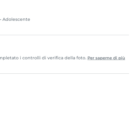
•
Adolescente
etato i controlli di verifica della foto.
Per saperne di più