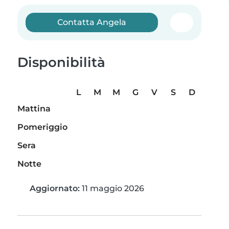
Contatta Angela
Disponibilità
L
M
M
G
V
S
D
Mattina
Pomeriggio
Sera
Notte
Aggiornato:
11 maggio 2026