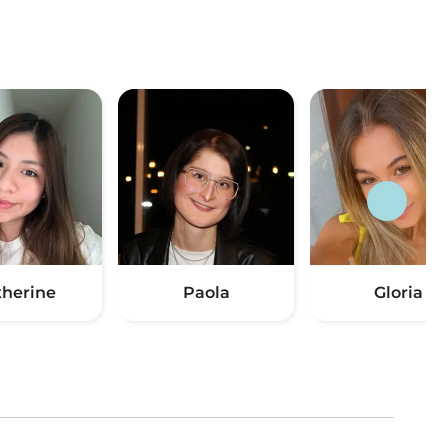
therine
Paola
Gloria