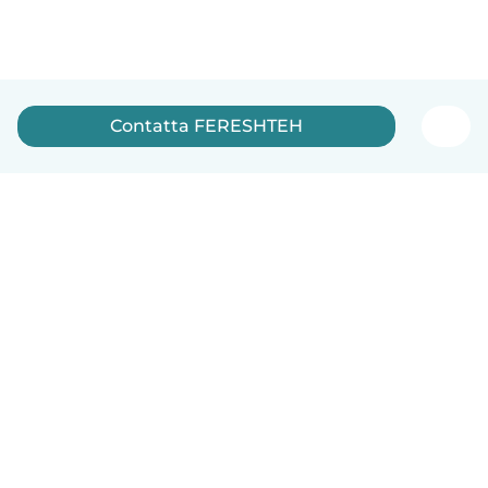
Contatta FERESHTEH
Italiano
Come funziona
Aiuto
Termini e privacy
Prezzi
Dati aziendali
Babysits per le aziende
Standard della community