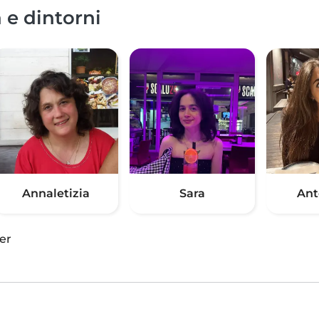
 e dintorni
Annaletizia
Sara
Ant
er