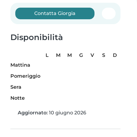
Contatta Giorgia
Disponibilità
L
M
M
G
V
S
D
Mattina
Pomeriggio
Sera
Notte
Aggiornato:
10 giugno 2026