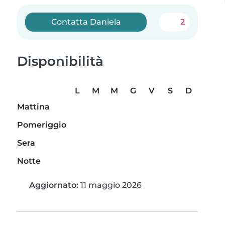
Contatta Daniela
2
Disponibilità
L
M
M
G
V
S
D
Mattina
Pomeriggio
Sera
Notte
Aggiornato:
11 maggio 2026