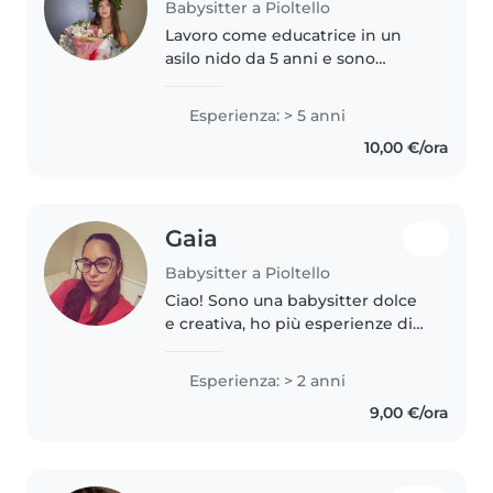
Babysitter a Pioltello
Lavoro come educatrice in un
asilo nido da 5 anni e sono
laureanda in scienze
dell'educazione. Sono
Esperienza: > 5 anni
disponibile come babysitter
10,00 €/ora
tutte le mattine e al bisogno
anche nel weekend. Sono..
Gaia
Babysitter a Pioltello
Ciao! Sono una babysitter dolce
e creativa, ho più esperienze di
lavoro con bambini piccoli. Ho un
diploma in servizi per la sanità e
Esperienza: > 2 anni
l'assistenza sociale. Adoro
9,00 €/ora
disegnare, leggere..