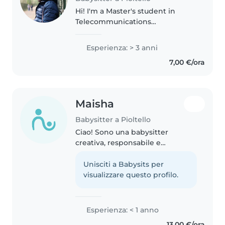
Hi! I'm a Master's student in
Telecommunications
Engineering at Politecnico di
Milano. I'm a friendly,
Esperienza: > 3 anni
responsible, and patient person,
7,00 €/ora
and I really enjoy spending time
with children...
Maisha
Babysitter a Pioltello
Ciao! Sono una babysitter
creativa, responsabile e
divertente, perfetta per
prendersi cura dei tuoi bambini
Unisciti a Babysits per
della scuola primaria e
visualizzare questo profilo.
adolescenti. Ho esperienza con
bambini con ADHD..
Esperienza: < 1 anno
13,00 €/ora