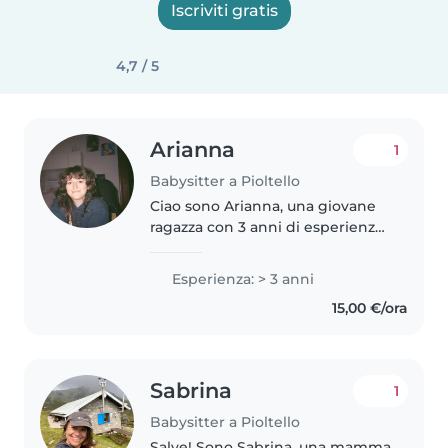
Iscriviti gratis
4,7 / 5
Arianna
1
Babysitter a Pioltello
Ciao sono Arianna, una giovane
ragazza con 3 anni di esperienza
nell'ambito, sia con adolescenti e
sia bambini della scuola
Esperienza: > 3 anni
elementare, sono anche brava ad
15,00 €/ora
aiutare con i compiti a..
Sabrina
1
Babysitter a Pioltello
Salve! Sono Sabrina, una mamma