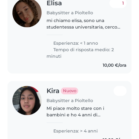
Elisa
1
Babysitter a Pioltello
mi chiamo elisa, sono una
studentessa universitaria, cerco
lavoro come babysitter per
aiutare i miei genitori a pagarmi
Esperienza: < 1 anno
l’università , ho già avuto
Tempo di risposta medio: 2
esperienze in passato siccome
minuti
curavo..
10,00 €/ora
Kira
Nuovo
Babysitter a Pioltello
Mi piace molto stare con i
bambini e ho 4 anni di
esperienza con neonati, bambini
piccoli, in età prescolare e
Esperienza: > 4 anni
scolare. Ho esperienze anche