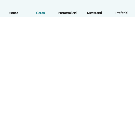
Home
Cerca
Prenotazioni
Messaggi
Preferiti
Italiano
Come funziona
Aiuto
Termini e privacy
Prezzi
Dati aziendali
Babysits per le aziende
Standard della community
© Babysits B.V.