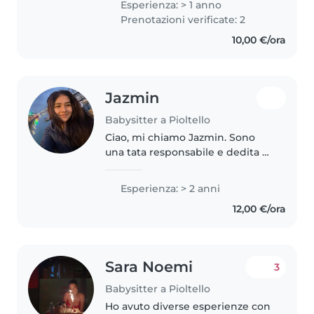
Esperienza: > 1 anno
year of experience and skills in
Prenotazioni verificate: 2
drawing, language support,..
10,00 €/ora
Jazmin
Babysitter a Pioltello
Ciao, mi chiamo Jazmin. Sono
una tata responsabile e dedita al
proprio lavoro, con una passione
autentica per i bambini. Mi
Esperienza: > 2 anni
considero una persona molto
12,00 €/ora
paziente e attenta: qualità..
Sara Noemi
3
Babysitter a Pioltello
Ho avuto diverse esperienze con