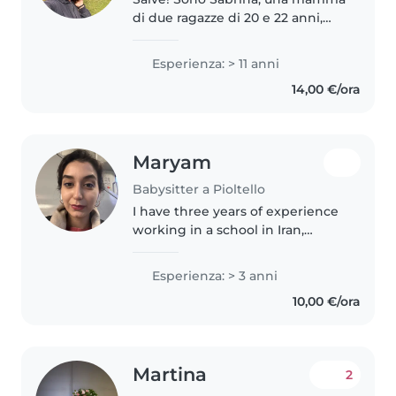
di due ragazze di 20 e 22 anni,
studentesse all' università . Sono
una persona molto affidabile,
Esperienza: > 11 anni
seria, ma al tempo stesso solare
14,00 €/ora
e dinamica. Amante..
Maryam
Babysitter a Pioltello
I have three years of experience
working in a school in Iran,
where I built strong
communication skills with
Esperienza: > 3 anni
children of different ages. I am
10,00 €/ora
patient, responsible, and able to
create..
Martina
2