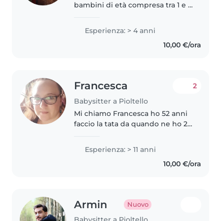
bambini di età compresa tra 1 e i
6 anni, ho un attestato di
frequenza ad un corso di baby
Esperienza: > 4 anni
sitter (dove ho fatto anche il
10,00 €/ora
primo soccorso e manovre di..
Francesca
2
Babysitter a Pioltello
Mi chiamo Francesca ho 52 anni
faccio la tata da quando ne ho 20
sono paziente fantasiosa e
responsabile
Esperienza: > 11 anni
10,00 €/ora
Armin
Nuovo
Babysitter a Pioltello