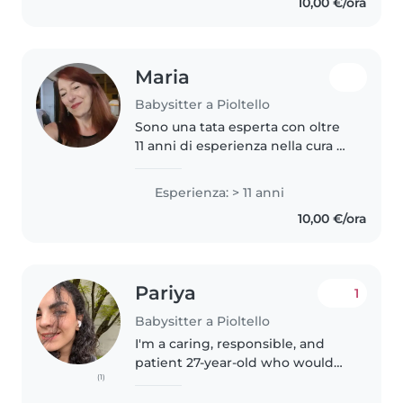
10,00 €/ora
perchè ho cresciuto le mie
sorelline, e..
Maria
Babysitter a Pioltello
Sono una tata esperta con oltre
11 anni di esperienza nella cura di
bambini in età compresa tra
neonati e adolescenti. Sono una
Esperienza: > 11 anni
donna sulla cinquantina,
10,00 €/ora
responsabile e paziente, con..
Pariya
1
Babysitter a Pioltello
I'm a caring, responsible, and
patient 27-year-old who would
(1)
love to help care for your
preschool-aged children. With 1