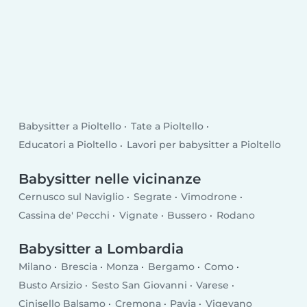
Babysitter a Pioltello
Tate a Pioltello
Educatori a Pioltello
Lavori per babysitter a Pioltello
Babysitter nelle vicinanze
Cernusco sul Naviglio
Segrate
Vimodrone
Cassina de' Pecchi
Vignate
Bussero
Rodano
Babysitter a Lombardia
Milano
Brescia
Monza
Bergamo
Como
Busto Arsizio
Sesto San Giovanni
Varese
Cinisello Balsamo
Cremona
Pavia
Vigevano