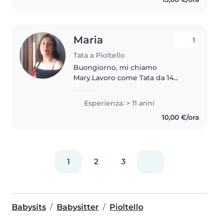
Maria
1
Tata a Pioltello
Buongiorno, mi chiamo
Mary.Lavoro come Tata da 14
anni. Ho iniziato con un bimbo di
6 mesi fino a tre anni, svolgendo
Esperienza: > 11 anni
il mio lavoro con scrupolosità , di
10,00 €/ora
seguito, ho trovato una famiglia..
1
2
3
Babysits
Babysitter
Pioltello