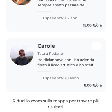
sempre amato passare del
tempo con i bambini;
attualmente sono diplomata alla
Esperienza: > 2 anni
scuola IIS Marisa Bellisario in
15,00 €/ora
Scienze Umane e frequento
l'università senza..
Carole
Tata a Rodano
Ho diciannove anni, ho azienda
finito il liceo artistico e ho scelto
di lavorare con i bambini perché
provengo da una famiglia
Esperienza: < 1 anno
numerosa e stando sempre a
8,00 €/ora
contatto e prendendomene
cura..
Riduci lo zoom sulla mappa per trovare più
risultati.