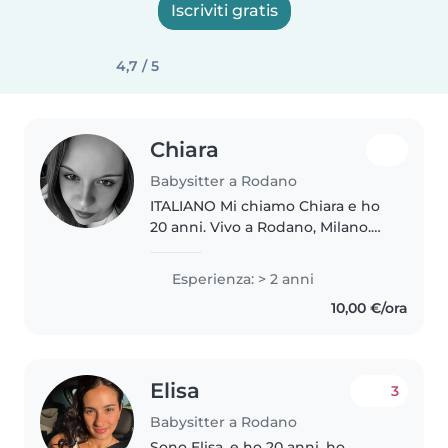
Iscriviti gratis
4,7 / 5
Chiara
Babysitter a Rodano
ITALIANO Mi chiamo Chiara e ho
20 anni. Vivo a Rodano, Milano.
Me la cavo a cucinare, posso
aiutare con i compiti, fare
Esperienza: > 2 anni
qualche lavoro domestico e
10,00 €/ora
giocare con i vostri bambini,
ovvio!☺️..
Elisa
3
Babysitter a Rodano
Sono Elisa, e ho 20 anni, ho