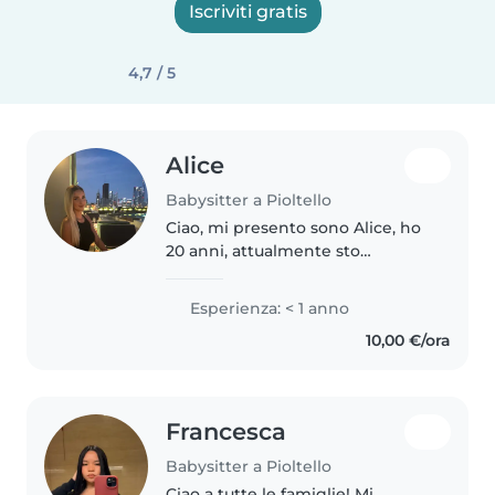
Iscriviti gratis
4,7 / 5
Alice
Babysitter a Pioltello
Ciao, mi presento sono Alice, ho
20 anni, attualmente sto
frequentando un'accademia di
comunicazione nel mondo della
Esperienza: < 1 anno
moda. Sono in cerca di un lavoro
10,00 €/ora
part-time come babysitter. Ho..
Francesca
Babysitter a Pioltello
Ciao a tutte le famiglie! Mi