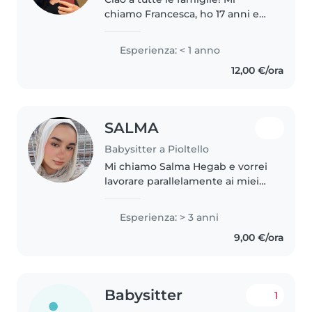
chiamo Francesca, ho 17 anni e
frequento il quarto anno del
liceo linguistico in zona
Esperienza: < 1 anno
Lambrate. Sono disponibile
12,00 €/ora
come babysitter dal lunedì al
venerdì..
SALMA
Babysitter a Pioltello
Mi chiamo Salma Hegab e vorrei
lavorare parallelamente ai miei
studi. Studio farmacia
all'Università di Novara. Sono una
Esperienza: > 3 anni
persona responsabile e amo
9,00 €/ora
molto i bambini. Ho interagito
molto..
Babysitter
1