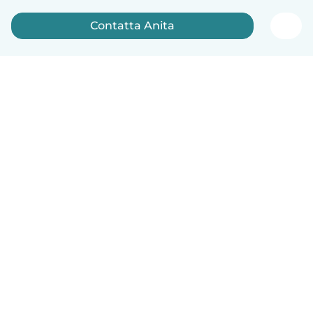
Contatta Anita
Italiano
Come funziona
Aiuto
Termini e privacy
Prezzi
Dati aziendali
Babysits per le aziende
Standard della community