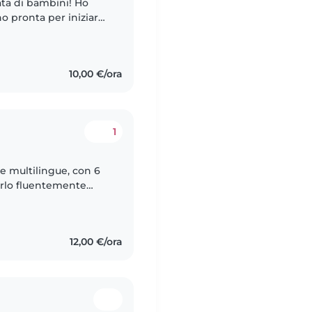
ta di bambini! Ho
o pronta per iniziare
lo inglese, italiano e
10,00 €/ora
1
e multilingue, con 6
arlo fluentemente
o. Mi occupo volentieri
12,00 €/ora