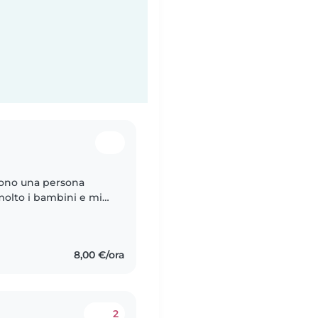
sono una persona
molto i bambini e mi
o una studentessa al 3
8,00 €/ora
2