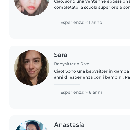
Ciao, sono una ventenne appassiona
completato la scuola superiore e son
la mia avventura come babysitter. Par
spagnolo,..
Esperienza: < 1 anno
Sara
Babysitter a Rivoli
Ciao! Sono una babysitter in gamba 
anni di esperienza con i bambini. P
francese, inglese, italiano e spagnol
di bambini..
Esperienza: > 6 anni
Anastasia