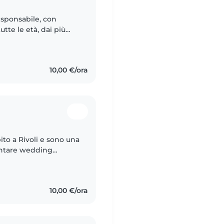
esponsabile, con
utte le età, dai più
sviluppato capacità di
10,00 €/ora
ito a Rivoli e sono una
entare wedding
ente sto cercando un
10,00 €/ora