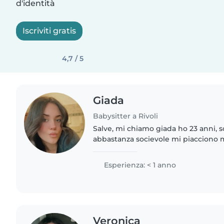
d'identità
Iscriviti gratis
4,7 / 5
Giada
Babysitter a Rivoli
Salve, mi chiamo giada ho 23 anni, 
abbastanza socievole mi piacciono 
piace stare a contatto con loro. Son
anno di infermieristica..
Esperienza: < 1 anno
Veronica