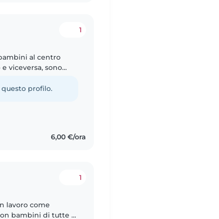
1
 bambini al centro
 e viceversa, sono
è fare stare al meglio il
 questo profilo.
6,00 €/ora
1
un lavoro come
con bambini di tutte le