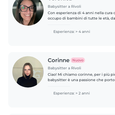
Babysitter a Rivoli
Con esperienza di 4 anni nella cura 
occupo di bambini di tutte le età, da
adolescenti. Sono paziente, responsa
piace disegnare, leggere..
Esperienza: > 4 anni
Corinne
Nuovo
Babysitter a Rivoli
Ciao! Mi chiamo corinne, per i più pic
babysitter è una passione che porto
entusiasmo e responsabilità. Amo st
perché ogni giorno con..
Esperienza: > 2 anni