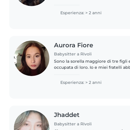
età, dai neonati agli alunni. Sono lau
giuridici. Mi piace..
Esperienza: > 2 anni
Aurora Fiore
Babysitter a Rivoli
Sono la sorella maggiore di tre figl
occupata di loro. Io e miei fratelli a
rispettivamente 8 e 11 anni di diffe
stata una passeggiata, ma..
Esperienza: > 2 anni
Jhaddet
Babysitter a Rivoli