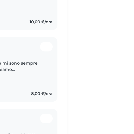
reata in servizi
10,00 €/ora
i e mi sono sempre
bbiamo
renza, dunque non é
8,00 €/ora