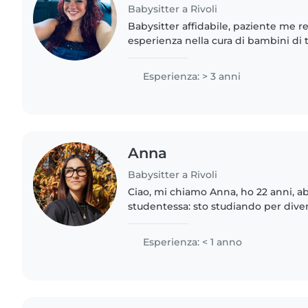
Babysitter a Rivoli
Babysitter affidabile, paziente me r
esperienza nella cura di bambini di t
piccoli ai ragazzi in età scolare. Ho 
gestione..
Esperienza: > 3 anni
Anna
Babysitter a Rivoli
Ciao, mi chiamo Anna, ho 22 anni, ab
studentessa: sto studiando per div
planner ed event manager. Attualm
lavoro che mi rappresenti..
Esperienza: < 1 anno