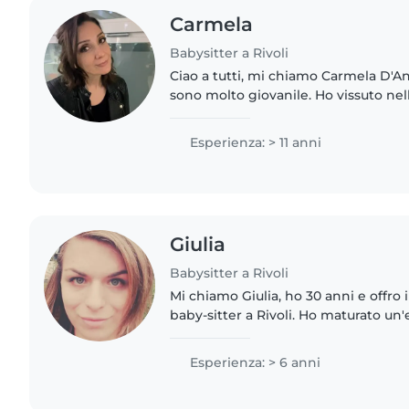
Carmela
Babysitter a Rivoli
Ciao a tutti, mi chiamo Carmela D'An
sono molto giovanile. Ho vissuto nel
Lucana per oltre 50 anni, in un famig
avuto a che..
Esperienza: > 11 anni
Giulia
Babysitter a Rivoli
Mi chiamo Giulia, ho 30 anni e offro 
baby-sitter a Rivoli. Ho maturato un
pluriennale con bambini dagli 8 mes
qualificata come Assistente..
Esperienza: > 6 anni