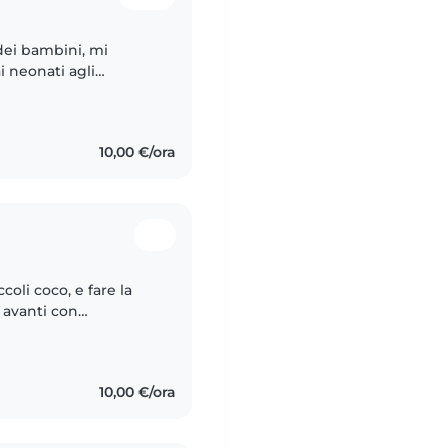
dei bambini, mi
i neonati agli
bile e calmo/a, e mi
10,00 €/ora
coli coco, e fare la
 avanti con
are con i bambini
10,00 €/ora