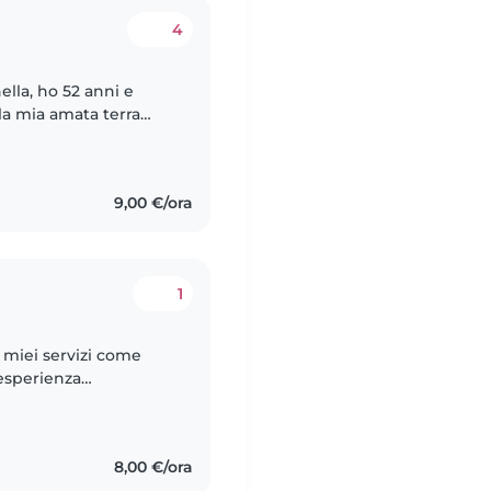
4
ella, ho 52 anni e
la mia amata terra
lia di 7 persone. Ho
9,00 €/ora
1
i miei servizi come
'esperienza
i ai 5 anni e sono
8,00 €/ora