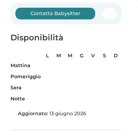
Contatta Babysitter
Disponibilità
L
M
M
G
V
S
D
Mattina
Pomeriggio
Sera
Notte
Aggiornato:
13 giugno 2026