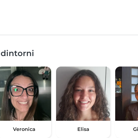
 dintorni
Veronica
Elisa
G