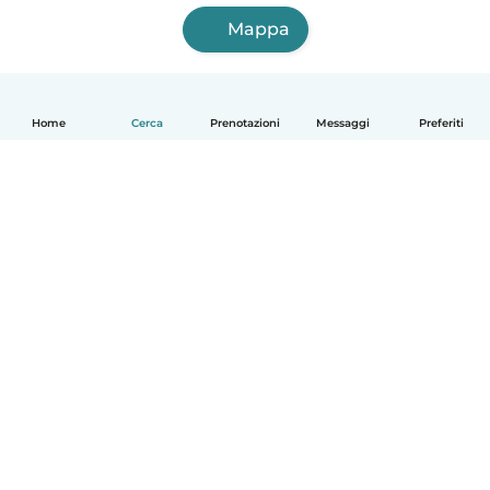
Mappa
Home
Cerca
Prenotazioni
Messaggi
Preferiti
Italiano
Come funziona
Aiuto
Termini e privacy
Prezzi
Dati aziendali
Babysits per le aziende
Standard della community