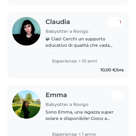
Claudia
1
Babysitter a Rovigo
🧩 Ciao! Cerchi un supporto
educativo di qualità che vada
oltre il classico Doposcuola-
Babysitting? 🎓 Dott.ssa in
Esperienza: > 10 anni
Lingue e Letterature Moderne,
10,00 €/ora
diplomata in Grafica e
specializzata..
Emma
Babysitter a Rovigo
Sono Emma, una ragazza super
solare e disponibile! Gioco a
Pallavolo in serie A2 in giro per
l'italia durante l'anno e d'estate
Esperienza: < 1 anno