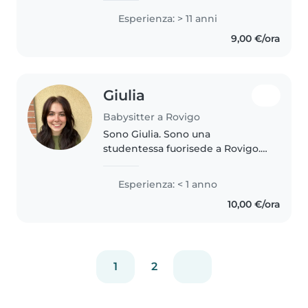
mi è rimasta nel cuore è una
Esperienza: > 11 anni
bimba che mi è stata data a due
9,00 €/ora
mesi sino ai suoi 9 anni: da
piccola..
Giulia
Babysitter a Rovigo
Sono Giulia. Sono una
studentessa fuorisede a Rovigo.
Ho una laurea triennale in
Scienze dell'educazione e adesso
Esperienza: < 1 anno
sto proseguendo i miei studi con
10,00 €/ora
una laurea magistrale in
Management..
1
2