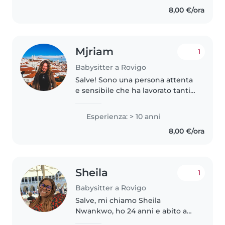
e paziente, e mi piace trascorrere
8,00 €/ora
il tempo con i bambini. Nel..
Mjriam
1
Babysitter a Rovigo
Salve! Sono una persona attenta
e sensibile che ha lavorato tanti
anni come insegnante
elementare (sia sostegno che
Esperienza: > 10 anni
classe). La mia filosofia di lavoro
8,00 €/ora
con i bambini è accompagnarli..
Sheila
1
Babysitter a Rovigo
Salve, mi chiamo Sheila
Nwankwo, ho 24 anni e abito a
Rovigo. Frequento la facoltà di