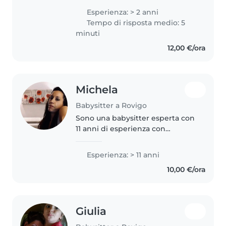
Medicina e Chirurgia presso
Esperienza: > 2 anni
Alma Mater Studiorum di
Tempo di risposta medio: 5
Bologna e attualmente sono
minuti
iscritta come volontaria..
12,00 €/ora
Michela
Babysitter a Rovigo
Sono una babysitter esperta con
11 anni di esperienza con
bambini di tutte le età, dai
neonati agli scolari. Mi piace
Esperienza: > 11 anni
giocare e sono paziente,
10,00 €/ora
responsabile e divertente. Ho la
mia..
Giulia