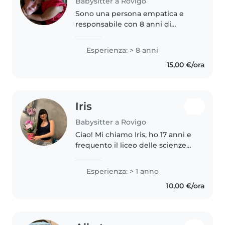
Babysitter a Rovigo
Sono una persona empatica e
responsabile con 8 anni di
esperienza nella cura di bambini
in età prescolare, scolare e
Esperienza: > 8 anni
adolescenti. Con il mio
15,00 €/ora
background artistico, amo
organizzare attività..
Iris
Babysitter a Rovigo
Ciao! Mi chiamo Iris, ho 17 anni e
frequento il liceo delle scienze
umane. Sono una ragazza molto
sportiva, solare e creativa. Amo
Esperienza: > 1 anno
passare il tempo insieme ai
10,00 €/ora
bambini e ho la fortuna..