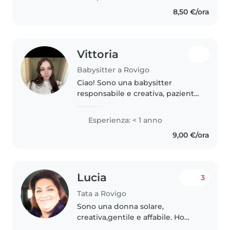
sono a casa con i miei genitori!
8,50 €/ora
Adoro i bambini, mi..
Vittoria
Babysitter a Rovigo
Ciao! Sono una babysitter
responsabile e creativa, paziente
e amorevole. Sto studiando
all'istituto socio sanitario (e ho
Esperienza: < 1 anno
molto a che fare con i bambini
9,00 €/ora
lavoretti ecc.) e ho una grande..
Lucia
3
Tata a Rovigo
Sono una donna solare,
creativa,gentile e affabile. Ho
tenuto vari bimbi ma quella che