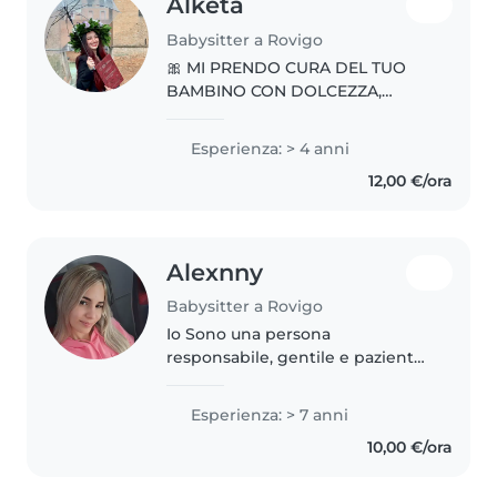
Alketa
Babysitter a Rovigo
🎀 MI PRENDO CURA DEL TUO
BAMBINO CON DOLCEZZA,
CREATIVITÀ E PROFESSIONALITÀ!
🎀 MI CHIAMO ALKETA, HO 26
Esperienza: > 4 anni
ANNI E SONO UN’EDUCATRICE
12,00 €/ora
CON ESPERIENZA NELLA PRIMA
INFANZIA LAUREATA IN SCIENZE..
Alexnny
Babysitter a Rovigo
Io Sono una persona
responsabile, gentile e paziente.
Mi piace prendermi cura dei
bambini in un ambiente sicuro e
Esperienza: > 7 anni
divertente. Sono puntuale,
10,00 €/ora
attenta e impegnata nel loro
benessere..