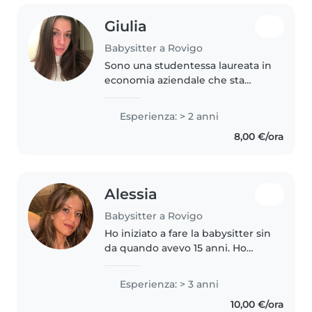
Giulia
Babysitter a Rovigo
Sono una studentessa laureata in
economia aziendale che sta
frequentando la magistrale in
marketing e comunicazione
Esperienza: > 2 anni
presso l'università di Verona. Ho
8,00 €/ora
lavorato come animatrici in
diversi..
Alessia
Babysitter a Rovigo
Ho iniziato a fare la babysitter sin
da quando avevo 15 anni. Ho
fatto da babysitter ai miei nipoti,
al grest del paese e ai figli dei
Esperienza: > 3 anni
miei vicini. Al momento sono
10,00 €/ora
impiegata in un..