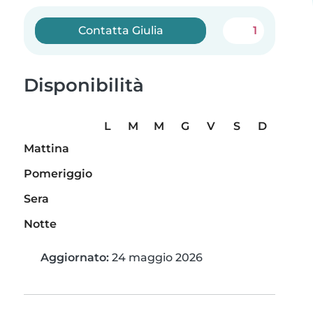
Contatta Giulia
1
Disponibilità
L
M
M
G
V
S
D
Mattina
Pomeriggio
Sera
Notte
Aggiornato:
24 maggio 2026