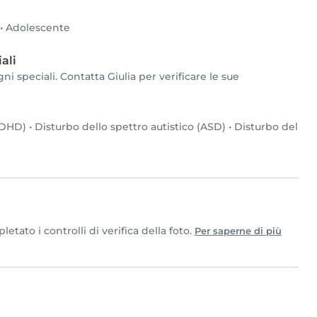
•
Adolescente
ali
i speciali. Contatta Giulia per verificare le sue
(ADHD)
•
Disturbo dello spettro autistico (ASD)
•
Disturbo del
tato i controlli di verifica della foto.
Per saperne di più