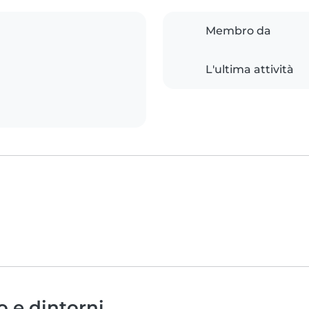
Membro da
L'ultima attività
o e dintorni