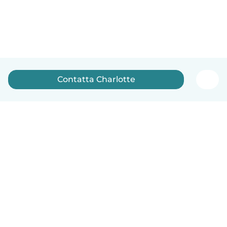
Contatta Charlotte
Italiano
Come funziona
Aiuto
Termini e privacy
Prezzi
Dati aziendali
Babysits per le aziende