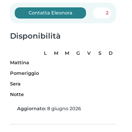
Contatta Eleonora
2
Disponibilità
L
M
M
G
V
S
D
Mattina
Pomeriggio
Sera
Notte
Aggiornato:
8 giugno 2026