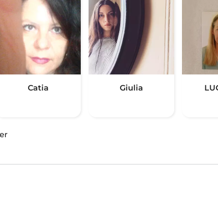
Catia
Giulia
LU
er