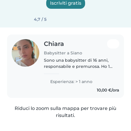
Iscriviti gratis
4,7 / 5
Chiara
Babysitter a Siano
Sono una babysitter di 16 anni,
responsabile e premurosa. Ho 1
anno di esperienza lavorando
con bambini piccoli, in
Esperienza: > 1 anno
particolare neonati e bambini in
10,00 €/ora
età prescolare. Parlo
fluentemente..
Riduci lo zoom sulla mappa per trovare più
risultati.