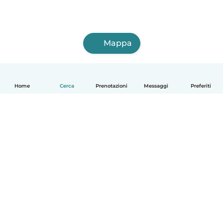
Mappa
Home
Cerca
Prenotazioni
Messaggi
Preferiti
Italiano
Come funziona
Aiuto
Termini e privacy
Prezzi
Dati aziendali
Babysits per le aziende
Standard della community