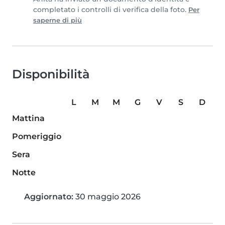
completato i controlli di verifica della foto.
Per
saperne di più
Disponibilità
L
M
M
G
V
S
D
Mattina
Pomeriggio
Sera
Notte
Aggiornato:
30 maggio 2026