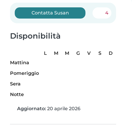
Contatta Susan
4
Disponibilità
L
M
M
G
V
S
D
Mattina
Pomeriggio
Sera
Notte
Aggiornato:
20 aprile 2026