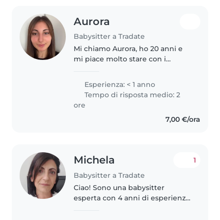
Aurora
Babysitter a Tradate
Mi chiamo Aurora, ho 20 anni e
mi piace molto stare con i
bambini. Sono una persona
paziente, responsabile e
Esperienza: < 1 anno
affidabile. Ho fatto esperienza
Tempo di risposta medio: 2
prendendomi cura dei miei
ore
cuginetti fin..
7,00 €/ora
Michela
1
Babysitter a Tradate
Ciao! Sono una babysitter
esperta con 4 anni di esperienza,
madre, quindi so esattamente
come prendermi cura dei