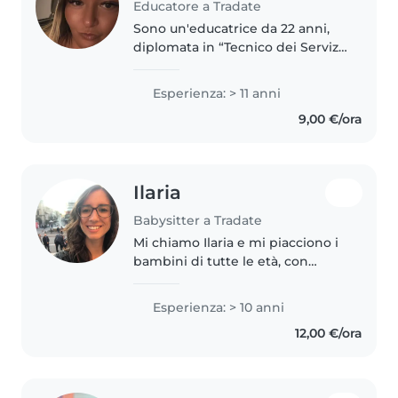
Educatore a Tradate
Sono un'educatrice da 22 anni,
diplomata in “Tecnico dei Servizi
Sociali” e regolarmente iscritta
all'albo degli educatori
Esperienza: > 11 anni
professionali. Ora sono
9,00 €/ora
educatrice di sostegno presso
due..
Ilaria
Babysitter a Tradate
Mi chiamo Ilaria e mi piacciono i
bambini di tutte le età, con
particolare attenzione ai minori
che necessitano di un approccio
Esperienza: > 10 anni
paziente e creativo. Con dieci
12,00 €/ora
anni di esperienza e..