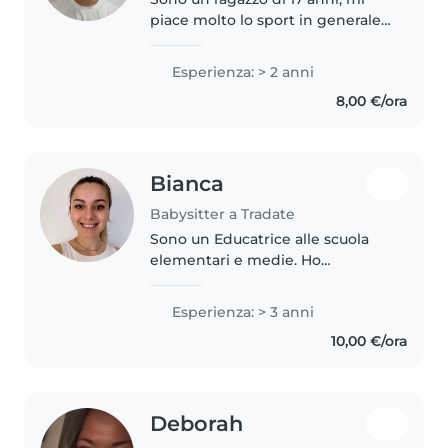
piace molto lo sport in generale,
pratico calcio, vado in palestra e
ogni tanto vado a correre. Vado
Esperienza: > 2 anni
ancora a scuola, proprio per
8,00 €/ora
questo la fascia oraria..
Bianca
Babysitter a Tradate
Sono un Educatrice alle scuola
elementari e medie. Ho
esperienza con i bambini. Sono
patentata con auto di proprietà.
Esperienza: > 3 anni
10,00 €/ora
Deborah