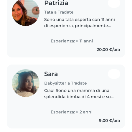
Patrizia
Tata a Tradate
Sono una tata esperta con 11 anni
di esperienza, principalmente
con bambini in età prescolare.
Sono una persona responsabile,
Esperienza: > 11 anni
amichevole e divertente.
20,00 €/ora
Possiedo diverse competenze,..
Sara
Babysitter a Tradate
Ciao! Sono una mamma di una
splendida bimba di 4 mesi e so
quanto sia importante affidare i
propri figli a una persona dolce,
Esperienza: > 2 anni
attenta e affidabile. Amo stare
9,00 €/ora
con i bambini, giocare..