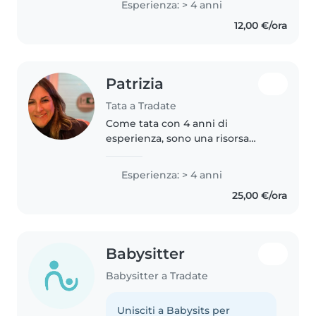
Esperienza: > 4 anni
bambini. Mi occupo volentieri di
12,00 €/ora
bambini di tutte le età, da
neonati..
Patrizia
Tata a Tradate
Come tata con 4 anni di
esperienza, sono una risorsa
affidabile e attenta per la cura
dei vostri bambini. Parlo inglese
Esperienza: > 4 anni
e italiano, amo leggere e giocare
25,00 €/ora
con i piccoli. Sono a mio..
Babysitter
Babysitter a Tradate
Unisciti a Babysits per